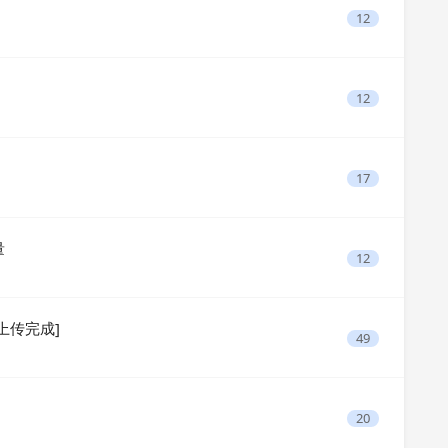
12
12
17
量
12
u 上传完成]
49
20