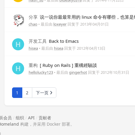
nash_su
• 最后由
bluesky0318
回复于
2014年11月22日
分享
说一说你最最常用的 linux 命令有哪些，也算
chao
• 最后由
loxeyer
回复于
2013年04月01日
开发工具
Back to Emacs
hisea
• 最后由
hisea
回复于
2012年04月13日
重构
[ Ruby on Rails ] 重構經驗談
hellolucky123
• 最后由
gingerhot
回复于
2012年10月31日
1
2
下一页
跃会员
/
组织
/
API
/
贡献者
Homeland
构建，并采用 Docker 部署。
助