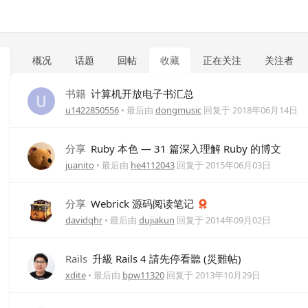
概况
话题
回帖
收藏
正在关注
关注者
书籍
计算机开放电子书汇总
u1422850556
• 最后由
dongmusic
回复于
2018年06月14日
分享
Ruby 本色 — 31 篇深入理解 Ruby 的博文
juanito
• 最后由
he4112043
回复于
2015年06月03日
分享
Webrick 源码阅读笔记
davidqhr
• 最后由
dujiakun
回复于
2014年09月02日
Rails
升級 Rails 4 請先停看聽 (災難帖)
xdite
• 最后由
bpw11320
回复于
2013年10月29日