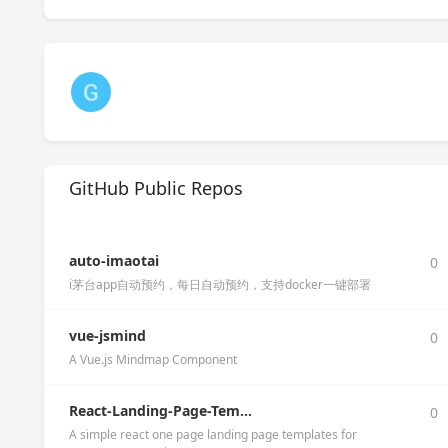
GitHub Public Repos
auto-imaotai
0
i茅台app自动预约，每日自动预约，支持docker一键部署
vue-jsmind
0
A Vue.js Mindmap Component
React-Landing-Page-Tem...
0
A simple react one page landing page templates for