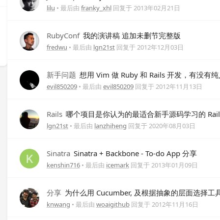
lilu
• 最后由
franky_xhl
回复于
2013年02月21日
RubyConf
我的演讲稿 追加未删节完整版
fredwu
• 最后由
lgn21st
回复于
2012年12月03日
新手问题
想用 Vim 做 Ruby 和 Rails 开发，有没
evil850209
• 最后由
evil850209
回复于
2012年11月13日
Rails
哪个项目是你认为的最适合新手源码学习的 Rail
lgn21st
• 最后由
lanzhiheng
回复于
2020年08月03日
Sinatra
Sinatra + Backbone - To-do App 分享
kenshin716
• 最后由
icemark
回复于
2013年01月09日
分享
为什么用 Cucumber, 及根据抽象的层面选择工
knwang
• 最后由
woaigithub
回复于
2012年11月16日