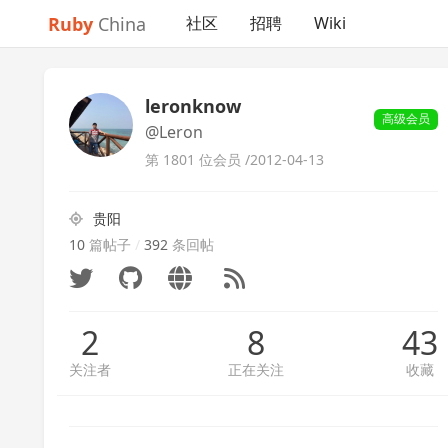
Ruby
China
社区
招聘
Wiki
leronknow
高级会员
@Leron
第 1801 位会员 /
2012-04-13
贵阳
10
篇帖子
/
392
条回帖
2
8
43
关注者
正在关注
收藏