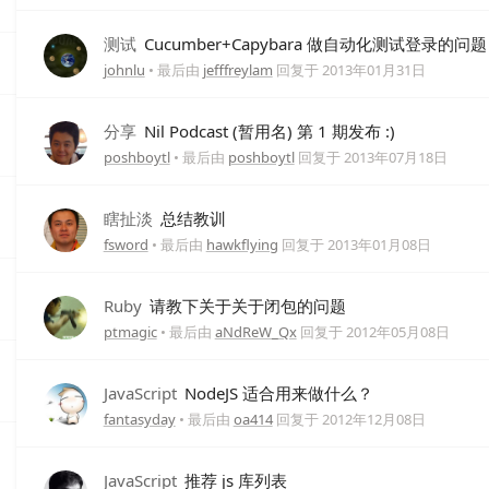
测试
Cucumber+Capybara 做自动化测试登录的问题
johnlu
• 最后由
jefffreylam
回复于
2013年01月31日
分享
Nil Podcast (暂用名) 第 1 期发布 :)
poshboytl
• 最后由
poshboytl
回复于
2013年07月18日
瞎扯淡
总结教训
fsword
• 最后由
hawkflying
回复于
2013年01月08日
Ruby
请教下关于关于闭包的问题
ptmagic
• 最后由
aNdReW_Qx
回复于
2012年05月08日
JavaScript
NodeJS 适合用来做什么？
fantasyday
• 最后由
oa414
回复于
2012年12月08日
JavaScript
推荐 js 库列表