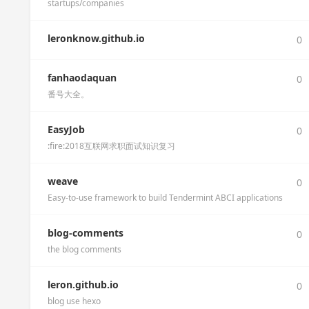
startups/companies
leronknow.github.io
0
fanhaodaquan
0
番号大全。
EasyJob
0
:fire:2018互联网求职面试知识复习
weave
0
Easy-to-use framework to build Tendermint ABCI applications
blog-comments
0
the blog comments
leron.github.io
0
blog use hexo