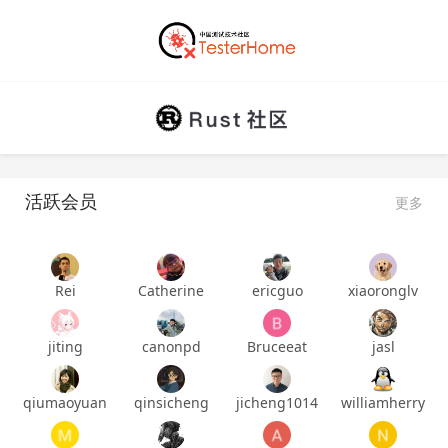
活跃会员
更多
Rei
Catherine
ericguo
xiaoronglv
jiting
canonpd
Bruceeat
jasl
qiumaoyuan
qinsicheng
jicheng1014
williamherry