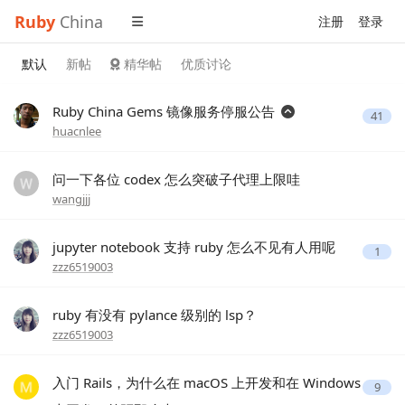
Ruby
China
注册
登录
默认
新帖
精华帖
优质讨论
Ruby China Gems 镜像服务停服公告
41
huacnlee
问一下各位 codex 怎么突破子代理上限哇
wangjjj
jupyter notebook 支持 ruby 怎么不见有人用呢
1
zzz6519003
ruby 有没有 pylance 级别的 lsp？
zzz6519003
入门 Rails，为什么在 macOS 上开发和在 Windows
9