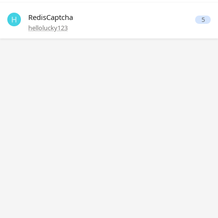
RedisCaptcha
5
hellolucky123