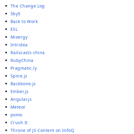
The Change Log
5by5
Back to Work
ESL
Mixergy
Intridea
Railscasts-china
RubyChina
Pragmatic.ly
Spine.js
Backbone.js
Ember.js
Angular.js
Meteor
pomo
Crush It
Throne of JS Content on InfoQ