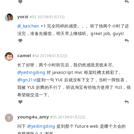
yorzi
#53
2013年01月21日
@
_kaichen
+1 完全同样的感受。。。听了快两个小时了还
没完，准备先睡觉，明天早上继续听。great job, guys!
camel
#54
2013年01月22日
长了好呀，两个小时听完后，我仍然感觉意犹未尽。
@
yedingding
对 javascript mvc 框架吐槽太精彩了。
@
lgn21st
提到一句 YUI 后就没有下文了，当时一阵惊喜，
我被 YUI 折腾的不行了，听说淘宝有些地方使用了 YUI，很
希望能交流一下。
young4u_amy
#55
2013年01月22日
问下
@
yedingding
提到那个 future web 是哪个大会的
有视频版么？ 谢谢