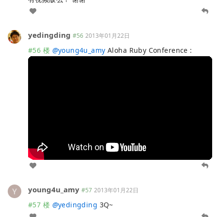
yedingding
#56
2013年01月22日
#56 楼
@
young4u_amy
Aloha Ruby Conference :
young4u_amy
#57
2013年01月22日
#57 楼
@
yedingding
3Q~