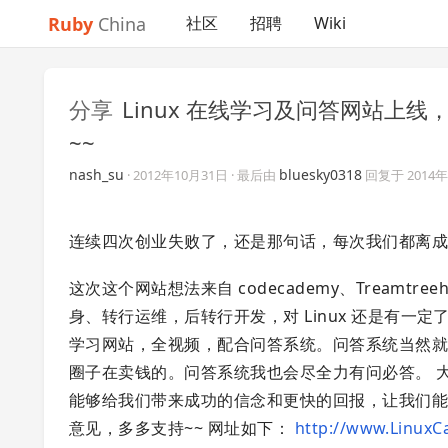
Ruby
China
社区
招聘
Wiki
分享
Linux 在线学习及问答网站上线，仿 
~~
nash_su
bluesky0318
·
2012年10月31日
· 最后由
回复于
2014
连续四次创业失败了，还是那句话，每次我们都离成
这次这个网站想法来自 codecademy、Treamtree
身、转行运维，后转行开发，对 Linux 还是有一定了
学习网站，全视频，配合问答系统。问答系统当然就是仿自
圈子在卖钱的。问答系统我也会尽全力有问必答。 
能够给我们带来成功的信念和更快的回报，让我们能
意见，多多支持~~ 网址如下：
http://www.LinuxCa