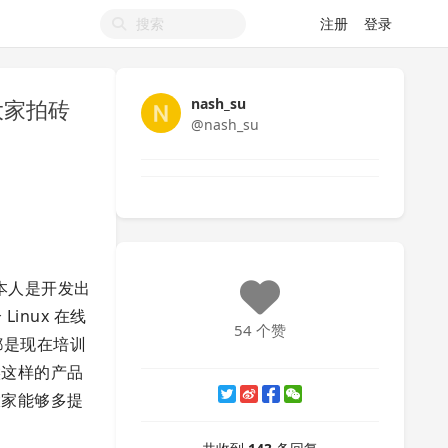
注册
登录
，大家拍砖
nash_su
@nash_su
因为本人是开发出
inux 在线
54 个赞
都是现在培训
候这样的产品
大家能够多提