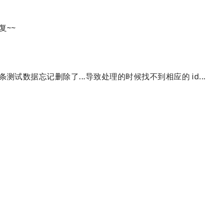
复~~
试数据忘记删除了...导致处理的时候找不到相应的 id...