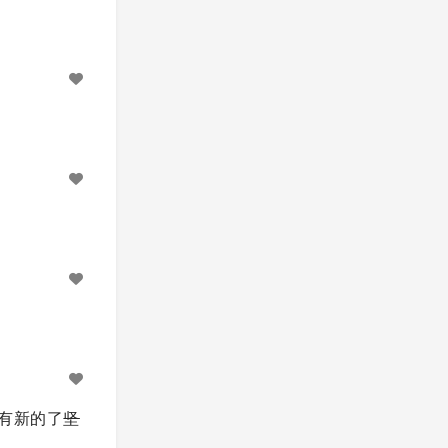
有新的了
坚