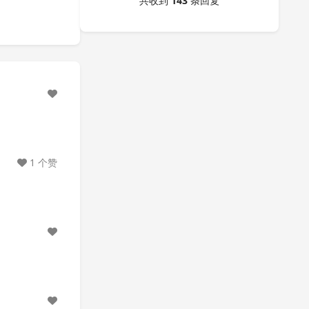
共收到
143
条回复
1 个赞