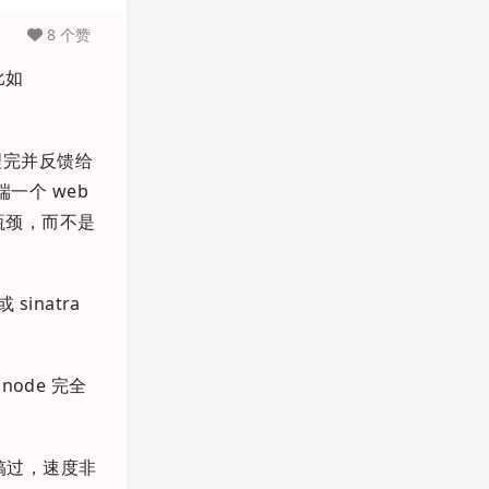
8 个赞
比如
没处理完并反馈给
端一个 web
了瓶颈，而不是
sinatra
ode 完全
我搞过，速度非