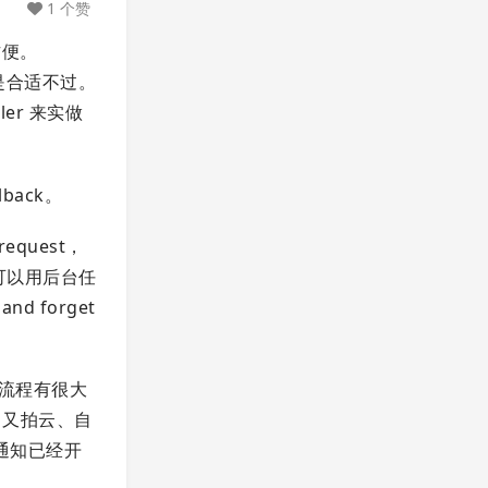
1 个赞
很方便。
也是合适不过。
ler 来实做
back。
quest，
全可以用后台任
 forget
习惯流程有很大
、又拍云、自
端通知已经开