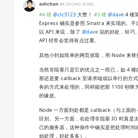
ashchan
#6
2012年01月29日
#4 楼
@
clc3123
大赞！
#3 楼
@
dave
4 
Express 确实是参照 Sinatra 来实
以 API 来说，除了
@
dave
说的好处，轻巧、占资
API 经常会觉得有点过重。
其他小到如简单的网页抓取，用 Node 来替换 
当然非阻塞只是它的优点之一而已，如 4 楼的
那还是要 callback 至请求端或以串行的方
务的方式来处理的，同样能把那 1100 秒降为 
的缘故。
Node 一方面到处都是 callback（与上面
区别。另一方面，在处理非阻塞 IO 时真是
己的服务器，这种操作中确实是把处理时间由 a+b
始处理，好处多多）。