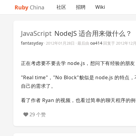
Ruby
China
社区
招聘
Wiki
JavaScript
NodeJS 适合用来做什么？
fantasyday
oa414
·
2012年01月28日
· 最后由
回复于
2012年12
正在考虑要不要去学 node.js，想问下有经验的朋
"Real time"，"No Block"貌似是 node.js
自己的需求了。
看了作者 Ryan 的视频，也看过简单的聊天程序
29 个赞