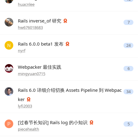
huacnlee
Rails inverse_of 研究
7
hw676018683
Rails 6.0.0 beta1 发布
24
nyrf
Webpacker 最佳实践
6
mingyuan0715
Rails 6.0 详细介绍切换 Assets Pipeline 到 Webpac
34
ker
lyfi2003
[过春节长知识] Rails log 的小知识
5
piecehealth