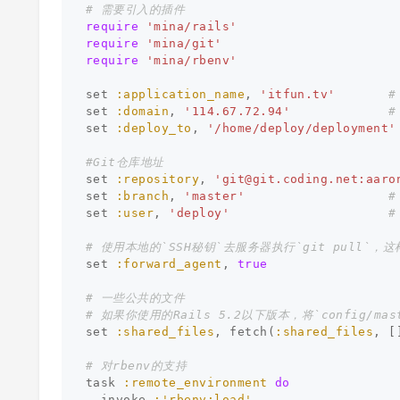
# 需要引入的插件
require
'mina/rails'
require
'mina/git'
require
'mina/rbenv'
set
:application_name
,
'itfun.tv'
#
set
:domain
,
'114.67.72.94'
#
set
:deploy_to
,
'/home/deploy/deployment'
#Git仓库地址
set
:repository
,
'
git@git.coding.net
:aaro
set
:branch
,
'master'
#
set
:user
,
'deploy'
#
# 使用本地的`SSH秘钥`去服务器执行`git pull`，
set
:forward_agent
,
true
# 一些公共的文件
# 如果你使用的Rails 5.2以下版本，将`config/maste
set
:shared_files
,
fetch
(
:shared_files
,
[
# 对rbenv的支持
task
:remote_environment
do
invoke
:'rbenv:load'