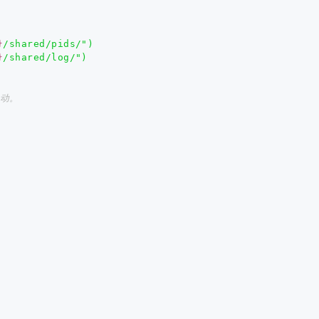
}
/shared/pids/")
}
/shared/log/")
启动。