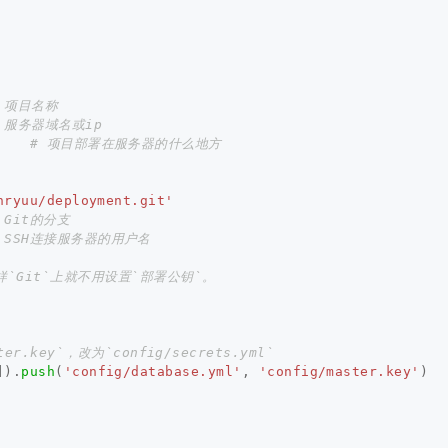
 项目名称
 服务器域名或ip 
# 项目部署在服务器的什么地方
nryuu/deployment.git'
 Git的分支
 SSH连接服务器的用户名
这样`Git`上就不用设置`部署公钥`。
r.key`，改为`config/secrets.yml`
]).
push
(
'config/database.yml'
,
'config/master.key'
)