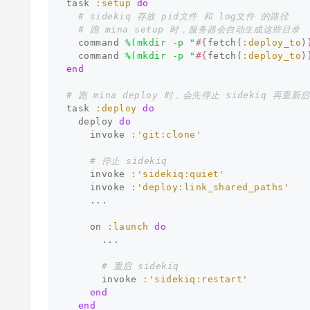
task
:setup
do
# sidekiq 存放 pid文件 和 log文件 的路径
# 跑 mina setup 时，服务器会自动生成这些目录
command
%(mkdir -p "
#{
fetch
(
:deploy_to
)
command
%(mkdir -p "
#{
fetch
(
:deploy_to
)
end
# 跑 mina deploy 时，会先停止 sidekiq 再重新
task
:deploy
do
deploy
do
invoke
:'git:clone'
# 停止 sidekiq
invoke
:'sidekiq:quiet'
invoke
:'deploy:link_shared_paths'
...
on
:launch
do
...
# 重启 sidekiq
invoke
:'sidekiq:restart'
end
end