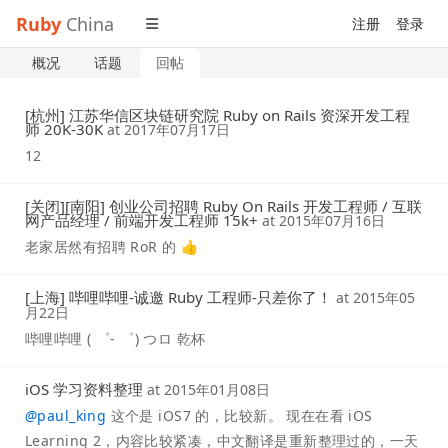
Ruby
China
注册
登录
概况
话题
回帖
[杭州] 江苏华信区块链研究院 Ruby on Rails 资深开发工程
师 20K-30K
at
2017年07月17日
12
[关闭][南阳] 创业公司招聘 Ruby On Rails 开发工程师 / 互联
网产品经理 / 前端开发工程师 15k+
at
2015年07月16日
老家居然有招聘 RoR 的 👍
[上海] 哔哩哔哩-诚邀 Ruby 工程师-只差你了！
at
2015年05
月22日
哔哩哔哩 ( ゜- ゜) つロ 乾杯
iOS 学习资料整理
at
2015年01月08日
@
paul_king
这个是 iOS7 的，比较新。 现在在看 iOS
Learning 2，内容比较紧凑，中文翻译是重新整理过的，一天