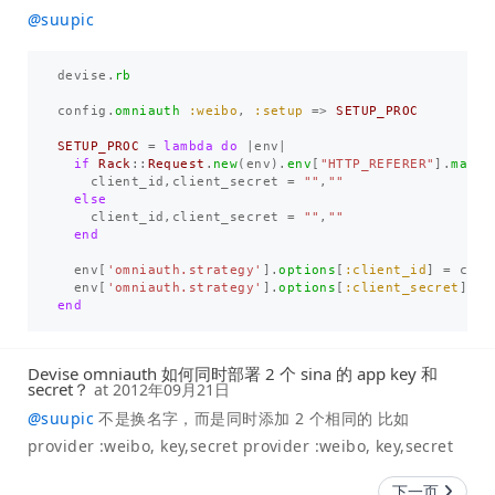
@
suupic
devise
.
rb
config
.
omniauth
:weibo
,
:setup
=>
SETUP_PROC
SETUP_PROC
=
lambda
do
|
env
|
if
Rack
::
Request
.
new
(
env
).
env
[
"HTTP_REFERER"
].
match
client_id
,
client_secret
=
""
,
""
else
client_id
,
client_secret
=
""
,
""
end
env
[
'omniauth.strategy'
].
options
[
:client_id
]
=
clie
env
[
'omniauth.strategy'
].
options
[
:client_secret
]
=
end
Devise omniauth 如何同时部署 2 个 sina 的 app key 和
secret？
at
2012年09月21日
@
suupic
不是换名字，而是同时添加 2 个相同的 比如
provider :weibo, key,secret provider :weibo, key,secret
下一页