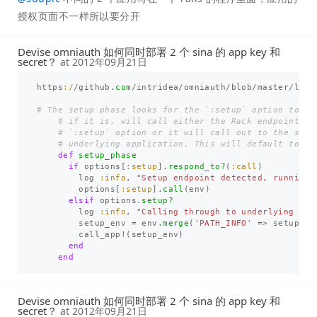
授权页面不一样所以要分开
Devise omniauth 如何同时部署 2 个 sina 的 app key 和
secret？
at
2012年09月21日
https
:/
/
github
.
com
/
intridea
/
omniauth
/
blob
/
master
/
lib
/
# The setup phase looks for the `:setup` option to ex
# if it is, will call either the Rack endpoint su
# `:setup` option or it will call out to the setu
# underlying application. This will default to `/
def
setup_phase
if
options
[
:setup
].
respond_to?
(
:call
)
log
:info
,
"Setup endpoint detected, running 
options
[
:setup
].
call
(
env
)
elsif
options
.
setup?
log
:info
,
"Calling through to underlying app
setup_env
=
env
.
merge
(
'PATH_INFO'
=>
setup_pa
call_app!
(
setup_env
)
end
end
Devise omniauth 如何同时部署 2 个 sina 的 app key 和
secret？
at
2012年09月21日