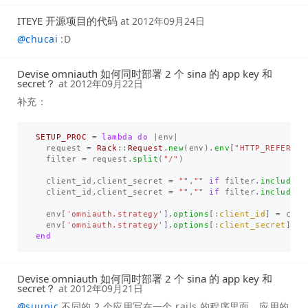
ITEYE 开源项目的代码
at
2012年09月24日
@
chucai
:D
Devise omniauth 如何同时部署 2 个 sina 的 app key 和
secret？
at
2012年09月22日
补充：
SETUP_PROC
=
lambda
do
|
env
|
request
=
Rack
::
Request
.
new
(
env
).
env
[
"HTTP_REFERER"
filter
=
request
.
split
(
"/"
)
client_id
,
client_secret
=
""
,
""
if
filter
.
include?
client_id
,
client_secret
=
""
,
""
if
filter
.
include?
env
[
'omniauth.strategy'
].
options
[
:client_id
]
=
clie
env
[
'omniauth.strategy'
].
options
[
:client_secret
]
=
end
Devise omniauth 如何同时部署 2 个 sina 的 app key 和
secret？
at
2012年09月21日
@
suupic
不同的 2 个应用写在一个 rails 的程序里面，应用的