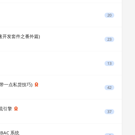
20
aS 快速开发套件之番外篇)
23
13
 (带一点私货技巧)
42
作流引擎
37
RBAC 系统