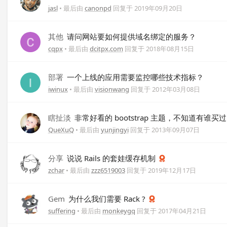
jasl
• 最后由
canonpd
回复于
2019年09月20日
其他
请问网站要如何提供域名绑定的服务？
cqpx
• 最后由
dcitpx.com
回复于
2018年08月15日
部署
一个上线的应用需要监控哪些技术指标？
iwinux
• 最后由
visionwang
回复于
2012年03月08日
瞎扯淡
非常好看的 bootstrap 主题，不知道有谁买
QueXuQ
• 最后由
yunjingyi
回复于
2013年09月07日
分享
说说 Rails 的套娃缓存机制
zchar
• 最后由
zzz6519003
回复于
2019年12月17日
Gem
为什么我们需要 Rack ?
suffering
• 最后由
monkeygq
回复于
2017年04月21日