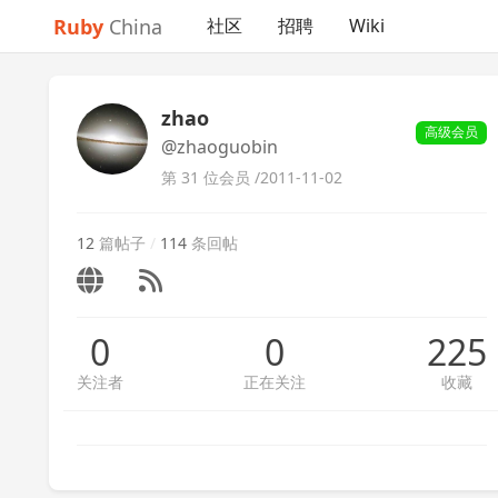
Ruby
China
社区
招聘
Wiki
zhao
高级会员
@zhaoguobin
第 31 位会员 /
2011-11-02
12
篇帖子
/
114
条回帖
0
0
225
关注者
正在关注
收藏