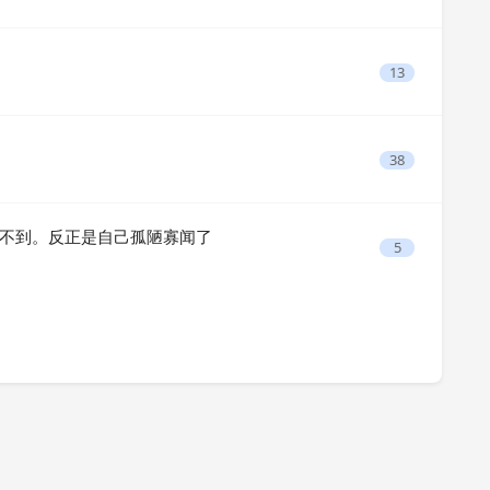
13
38
不到。反正是自己孤陋寡闻了
5