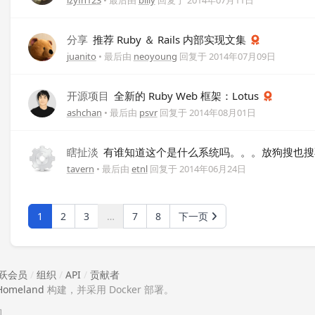
lzyfn123
• 最后由
billy
回复于
2014年07月11日
分享
推荐 Ruby ＆ Rails 内部实现文集
juanito
• 最后由
neoyoung
回复于
2014年07月09日
开源项目
全新的 Ruby Web 框架：Lotus
ashchan
• 最后由
psvr
回复于
2014年08月01日
瞎扯淡
有谁知道这个是什么系统吗。。。放狗搜也搜
tavern
• 最后由
etnl
回复于
2014年06月24日
1
2
3
…
7
8
下一页
跃会员
/
组织
/
API
/
贡献者
Homeland
构建，并采用 Docker 部署。
助