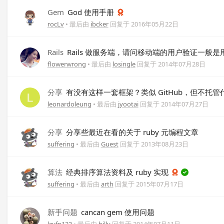
Gem
God 使用手册
rocLv
• 最后由
ibcker
回复于
2016年05月22日
Rails
Rails 做服务端，请问移动端的用户验证一般是
flowerwrong
• 最后由
losingle
回复于
2014年07月28日
分享
有没有这样一套框架？类似 GitHub，但不托管
leonardoleung
• 最后由
jyootai
回复于
2014年07月27日
分享
分享些最近在看的关于 ruby 元编程文章
suffering
• 最后由
Guest
回复于
2013年08月23日
算法
经典排序算法资料及 ruby 实现
suffering
• 最后由
arth
回复于
2015年07月17日
新手问题
cancan gem 使用问题