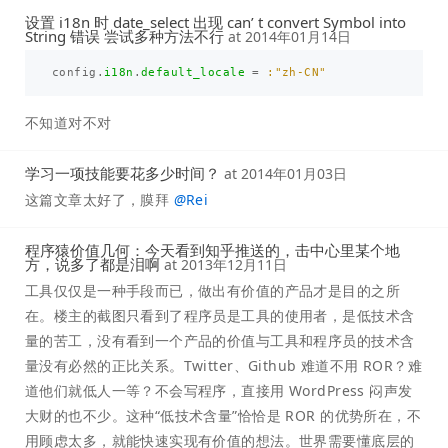
设置 i18n 时 date_select 出现 can’ t convert Symbol into
String 错误 尝试多种方法不行
at
2014年01月14日
config
.
i18n
.
default_locale
=
:"zh-CN"
不知道对不对
学习一项技能要花多少时间？
at
2014年01月03日
这篇文章太好了，膜拜
@
Rei
程序猿价值几何：今天看到知乎推送的，击中心里某个地
方，说多了都是泪啊
at
2013年12月11日
工具仅仅是一种手段而已，做出有价值的产品才是目的之所
在。楼主的截图只看到了程序员是工具的使用者，是低技术含
量的苦工，没有看到一个产品的价值与工具和程序员的技术含
量没有必然的正比关系。Twitter、Github 难道不用 ROR？难
道他们就低人一等？不会写程序，直接用 WordPress 闷声发
大财的也不少。这种“低技术含量”恰恰是 ROR 的优势所在，不
用顾虑太多，就能快速实现有价值的想法。世界需要懂底层的