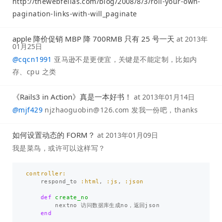
http://thewebfellas.com/blog/2008/8/3/roll-your-own-
pagination-links-with-will_paginate
apple 降价促销 MBP 降 700RMB 只有 25 号一天
at
2013年
01月25日
@
cqcn1991
亚马逊不是更便宜，关键是不能定制，比如内
存、cpu 之类
《Rails3 in Action》真是一本好书！
at
2013年01月14日
@
mjf429
njzhaoguobin@126.com
发我一份吧，thanks
如何设置动态的 FORM？
at
2013年01月09日
我是菜鸟，或许可以这样写？
controller:

respond_to
:html
,
:js
,
:json
def
create_no
nextno
访问数据库生成no
，
返回json
end