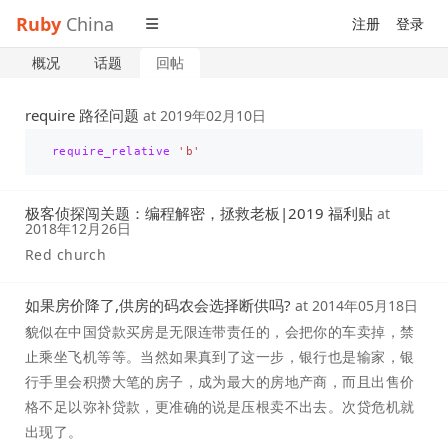
Ruby
China
注册
登录
概况
话题
回帖
require 路径问题
at
2019年02月10日
require_relative
'b'
极客侦探闯关题：编程解密，拯救老板|2019 福利贴
at
2018年12月26日
Red church
如果房价降了,供房的码农会选择断供吗?
at
2014年05月18日
貌似在中国贷款买房是无限连带责任的，会把你的车卖掉，禁
止乘坐飞机等等。当然如果真到了这一步，银行也是输家，银
行手里会积攒大笔的房子，成为最大的房地产商，而且出售价
格不足以弥补贷款，更准确的说是压根卖不出去。次贷危机就
出现了。