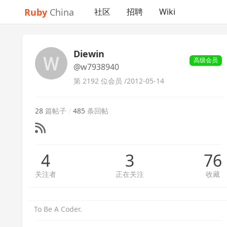
Ruby
China
社区
招聘
Wiki
Diewin
高级会员
@w7938940
第 2192 位会员 /
2012-05-14
28
篇帖子
/
485
条回帖
4
3
76
关注者
正在关注
收藏
To Be A Coder.