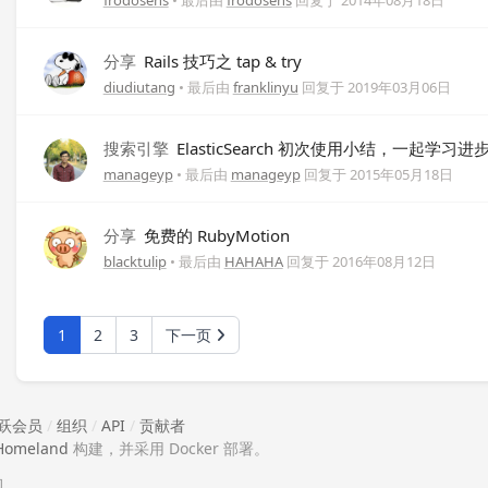
frodosens
• 最后由
frodosens
回复于
2014年08月18日
分享
Rails 技巧之 tap & try
diudiutang
• 最后由
franklinyu
回复于
2019年03月06日
搜索引擎
ElasticSearch 初次使用小结，一起学习进
manageyp
• 最后由
manageyp
回复于
2015年05月18日
分享
免费的 RubyMotion
blacktulip
• 最后由
HAHAHA
回复于
2016年08月12日
1
2
3
下一页
跃会员
/
组织
/
API
/
贡献者
Homeland
构建，并采用 Docker 部署。
助