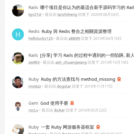
Rails
哪个项目是你认为的最适合新手源码学习的 Rail
lgn21st
• 最后由
lanzhiheng
回复于
2020年08月03日
Redis
Ruby 與 Redis 整合之相關資源整理
hellolucky123
• 最后由
a88i99
回复于
2013年04月10日
Rails
[分享] 学习 Rails 的过程中遇到的一些陷阱, 
zw963
• 最后由
ash_chuangwang
回复于
2013年10月19日
Ruby
Ruby 的方法查找与 method_missing
molezz
• 最后由
dogstar
回复于
2015年11月17日
Gem
God 使用手册
rocLv
• 最后由
ibcker
回复于
2016年05月22日
Ruby
一套 Ruby 网游服务器框架