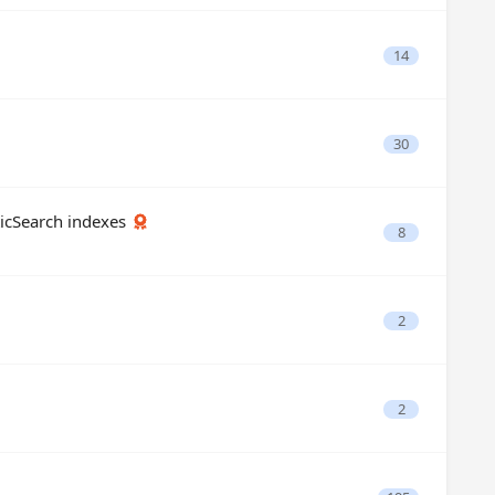
14
30
earch indexes
8
2
2