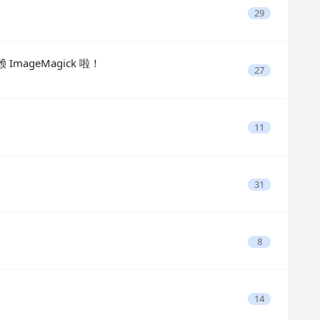
29
 ImageMagick 啦！
27
11
31
8
14