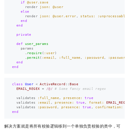
if
@user.save
render
json: 
@user
else
render
json: 
@user.error
,
status: :unprocessable
end
end
private
def
user_params
params
.
require
(
:user
)
.
permit
(
:email
,
:full_name
,
:password
,
:password
end
end
class
User
<
ActiveRecord
::
Base
EMAIL_REGEX
=
/@/
# Some fancy email regex
validates
:full_name
,
presence: 
true
validates
:email
,
presence: 
true
,
format: 
EMAIL_REGE
validates
:password
,
presence: 
true
,
confirmation: 
t
end
解决方案就是将所有校验逻辑移到一个单独负责校验的类中，可