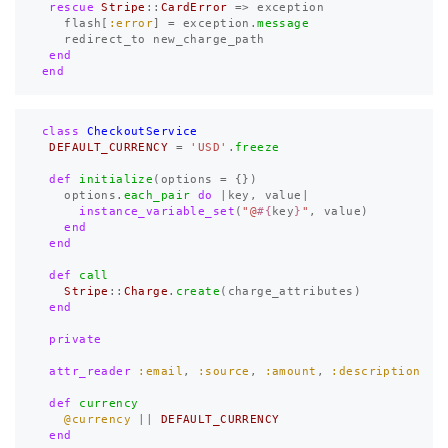
rescue
Stripe
::
CardError
=>
exception
flash
[
:error
]
=
exception
.
message
redirect_to
new_charge_path
end
end
class
CheckoutService
DEFAULT_CURRENCY
=
'USD'
.
freeze
def
initialize
(
options
=
{})
options
.
each_pair
do
|
key
,
value
|
instance_variable_set
(
"@
#{
key
}
"
,
value
)
end
end
def
call
Stripe
::
Charge
.
create
(
charge_attributes
)
end
private
attr_reader
:email
,
:source
,
:amount
,
:description
def
currency
@currency
||
DEFAULT_CURRENCY
end