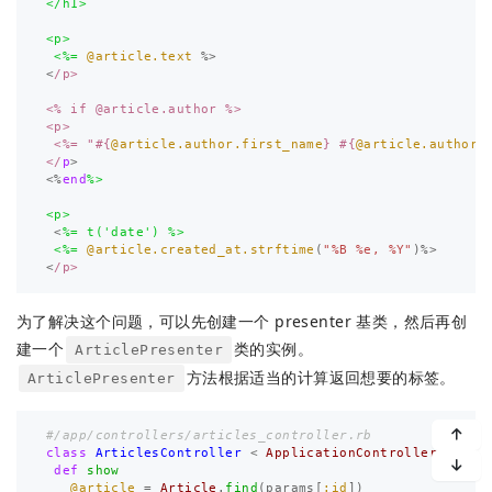
</h1>

<p>

 <%=
@article.text
%>
<
/p>

<% if @article.author %>

<p>

 <%= "
#{
@article.author.first_name
}
#{
@article.author.
</
p
>
<%
end
%>

<p>
<
%= t('date') %>

 <%=
@article.created_at.strftime
(
"%B %e, %Y"
)
%>
<
为了解决这个问题，可以先创建一个 presenter 基类，然后再创
建一个
类的实例。
ArticlePresenter
方法根据适当的计算返回想要的标签。
ArticlePresenter
#/app/controllers/articles_controller.rb
class
ArticlesController
<
ApplicationController
def
show
@article
=
Article
.
find
(
params
[
:id
])