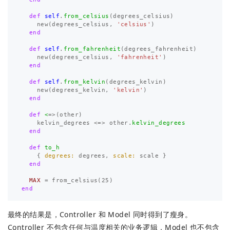
def
self
.
from_celsius
(
degrees_celsius
)
new
(
degrees_celsius
,
'celsius'
)
end
def
self
.
from_fahrenheit
(
degrees_fahrenheit
)
new
(
degrees_celsius
,
'fahrenheit'
)
end
def
self
.
from_kelvin
(
degrees_kelvin
)
new
(
degrees_kelvin
,
'kelvin'
)
end
def
<
=>
(
other
)
kelvin_degrees
<=>
other
.
kelvin_degrees
end
def
to_h
{
degrees: 
degrees
,
scale: 
scale
}
end
MAX
=
from_celsius
(
25
)
end
最终的结果是，Controller 和 Model 同时得到了瘦身。
Controller 不包含任何与温度相关的业务逻辑，Model 也不包含