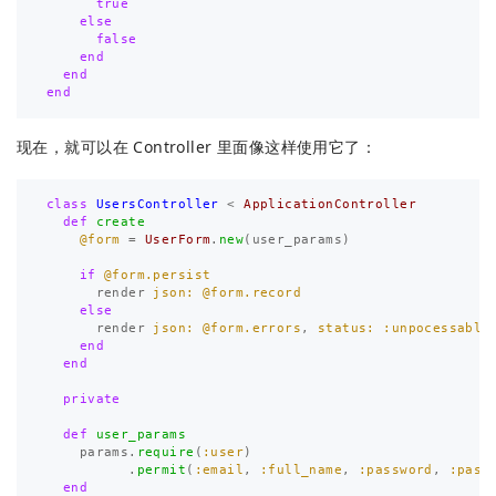
true
else
false
end
end
end
现在，就可以在 Controller 里面像这样使用它了：
class
UsersController
<
ApplicationController
def
create
@form
=
UserForm
.
new
(
user_params
)
if
@form.persist
render
json: 
@form.record
else
render
json: 
@form.errors
,
status: :unpocessably
end
end
private
def
user_params
params
.
require
(
:user
)
.
permit
(
:email
,
:full_name
,
:password
,
:pass
end