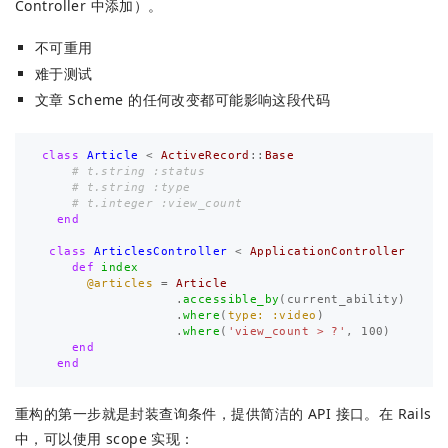
Controller 中添加）。
不可重用
难于测试
文章 Scheme 的任何改变都可能影响这段代码
class
Article
<
ActiveRecord
::
Base
# t.string :status
# t.string :type
# t.integer :view_count
end
class
ArticlesController
<
ApplicationController
def
index
@articles
=
Article
.
accessible_by
(
current_ability
)
.
where
(
type: :video
)
.
where
(
'view_count > ?'
,
100
)
end
end
重构的第一步就是封装查询条件，提供简洁的 API 接口。在 Rails
中，可以使用 scope 实现：