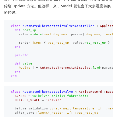
传给`update'方法。但这样一来，Model 就包含了太多温度转换
的代码。
class
AutomatedThermostaticValvesController
<
Applicat
def
heat_up
valve
.
update
(
next_degrees: 
params
[
:degrees
],
next_
render
json: 
{
was_heat_up: 
valve
.
was_heat_up
}
end
private
def
valve
@valve
||=
AutomatedThermostaticValve
.
find
(
params
[
end
end
class
AutomatedThermostaticValve
<
ActiveRecord
::
Base
SCALES
=
%w(kelvin celsius fahrenheit)
DEFAULT_SCALE
=
'kelvin'
before_validation
:check_next_temperature
,
if: :next
after_save
:launch_heater
,
if: :was_heat_up