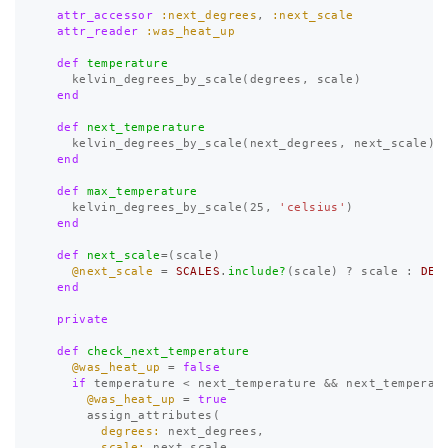
attr_accessor
:next_degrees
,
:next_scale
attr_reader
:was_heat_up
def
temperature
kelvin_degrees_by_scale
(
degrees
,
scale
)
end
def
next_temperature
kelvin_degrees_by_scale
(
next_degrees
,
next_scale
)
end
def
max_temperature
kelvin_degrees_by_scale
(
25
,
'celsius'
)
end
def
next_scale
=
(
scale
)
@next_scale
=
SCALES
.
include?
(
scale
)
?
scale
:
DEF
end
private
def
check_next_temperature
@was_heat_up
=
false
if
temperature
<
next_temperature
&&
next_temperat
@was_heat_up
=
true
assign_attributes
(
degrees: 
next_degrees
,
scale: 
next_scale
,