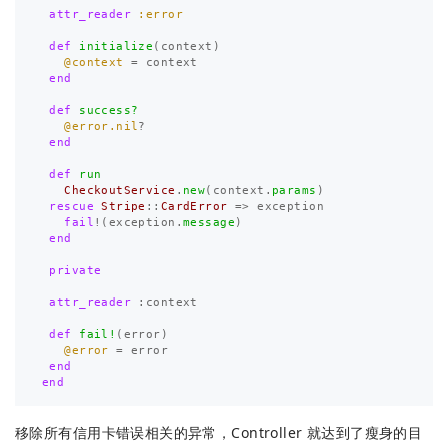
attr_reader
:error
def
initialize
(
context
)
@context
=
context
end
def
success?
@error.nil
?
end
def
run
CheckoutService
.
new
(
context
.
params
)
rescue
Stripe
::
CardError
=>
exception
fail
!
(
exception
.
message
)
end
private
attr_reader
:
context
def
fail!
(
error
)
@error
=
error
end
end
移除所有信用卡错误相关的异常，Controller 就达到了瘦身的目