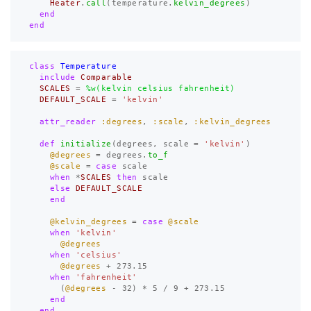
Heater
.
call
(
temperature
.
kelvin_degrees
)
end
end
class
Temperature
include
Comparable
SCALES
=
%w(kelvin celsius fahrenheit)
DEFAULT_SCALE
=
'kelvin'
attr_reader
:degrees
,
:scale
,
:kelvin_degrees
def
initialize
(
degrees
,
scale
=
'kelvin'
)
@degrees
=
degrees
.
to_f
@scale
=
case
scale
when
*
SCALES
then
scale
else
DEFAULT_SCALE
end
@kelvin_degrees
=
case
@scale
when
'kelvin'
@degrees
when
'celsius'
@degrees
+
273.15
when
'fahrenheit'
(
@degrees
-
32
)
*
5
/
9
+
273.15
end
end