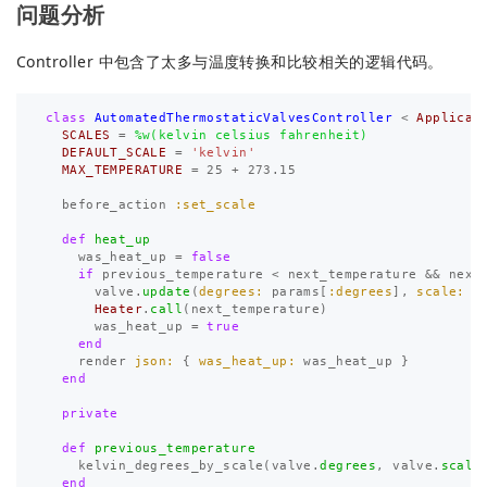
问题分析
Controller 中包含了太多与温度转换和比较相关的逻辑代码。
class
AutomatedThermostaticValvesController
<
Applicat
SCALES
=
%w(kelvin celsius fahrenheit)
DEFAULT_SCALE
=
'kelvin'
MAX_TEMPERATURE
=
25
+
273.15
before_action
:set_scale
def
heat_up
was_heat_up
=
false
if
previous_temperature
<
next_temperature
&&
next
valve
.
update
(
degrees: 
params
[
:degrees
],
scale: 
p
Heater
.
call
(
next_temperature
)
was_heat_up
=
true
end
render
json: 
{
was_heat_up: 
was_heat_up
}
end
private
def
previous_temperature
kelvin_degrees_by_scale
(
valve
.
degrees
,
valve
.
scale
end