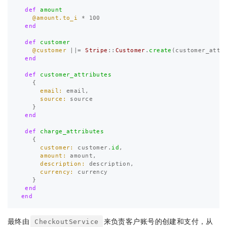
def
amount
@amount.to_i
*
100
end
def
customer
@customer
||=
Stripe
::
Customer
.
create
(
customer_attr
end
def
customer_attributes
{
email: 
email
,
source: 
source
}
end
def
charge_attributes
{
customer: 
customer
.
id
,
amount: 
amount
,
description: 
description
,
currency: 
currency
}
end
end
最终由
来负责客户账号的创建和支付，从
CheckoutService