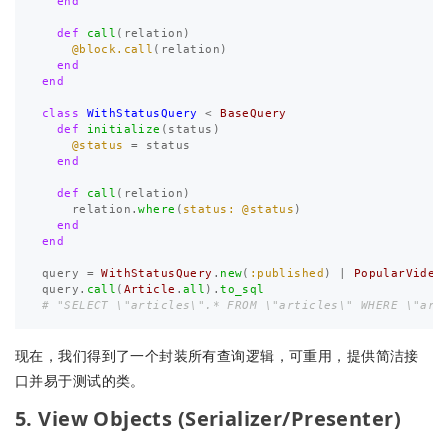
end
def
call
(
relation
)
@block.call
(
relation
)
end
end
class
WithStatusQuery
<
BaseQuery
def
initialize
(
status
)
@status
=
status
end
def
call
(
relation
)
relation
.
where
(
status: 
@status
)
end
end
query
=
WithStatusQuery
.
new
(
:published
)
|
PopularVideo
query
.
call
(
Article
.
all
).
to_sql
# "SELECT \"articles\".* FROM \"articles\" WHERE \"art
现在，我们得到了一个封装所有查询逻辑，可重用，提供简洁接
口并易于测试的类。
5. View Objects (Serializer/Presenter)