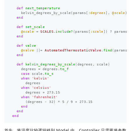
def
next_temperature
kelvin_degrees_by_scale
(
params
[
:degrees
],
@scale
)
end
def
set_scale
@scale
=
SCALES
.
include?
(
params
[
:scale
])
?
params
[
end
def
valve
@valve
||=
AutomatedThermostaticValve
.
find
(
params
[
end
def
kelvin_degrees_by_scale
(
degrees
,
scale
)
degrees
=
degrees
.
to_f
case
scale
.
to_s
when
'kelvin'
degrees
when
'celsius'
degrees
+
273.15
when
'fahrenheit'
(
degrees
-
32
)
*
5
/
9
+
273.15
end
end
end
首先，将温度比较逻辑移到 Model 中，Controller 只需要将参数