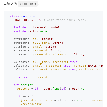
以称之为
。
UserForm
class
UserForm
EMAIL_REGEX
=
//
# Some fancy email regex
include
ActiveModel
::
Model
include
Virtus
.
model
attribute
:id
,
Integer
attribute
:full_name
,
String
attribute
:email
,
String
attribute
:password
,
String
attribute
:password_confirmation
,
String
validates
:full_name
,
presence: 
true
validates
:email
,
presence: 
true
,
format: 
EMAIL_REGE
validates
:password
,
presence: 
true
,
confirmation: 
t
attr_reader
:record
def
persist
@record
=
id
?
User
.
find
(
id
)
:
User
.
new
if
valid?
@record.attributes
=
attributes
.
except
(
:password
@record.save
!