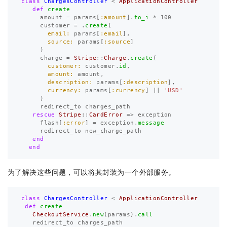
class
ChargesController
<
ApplicationController
def
create
amount
=
params
[
:amount
].
to_i
*
100
customer
=
.
create
(
email: 
params
[
:email
],
source: 
params
[
:source
]
)
charge
=
Stripe
::
Charge
.
create
(
customer: 
customer
.
id
,
amount: 
amount
,
description: 
params
[
:description
],
currency: 
params
[
:currency
]
||
'USD'
)
redirect_to
charges_path
rescue
Stripe
::
CardError
=>
exception
flash
[
:error
]
=
exception
.
message
redirect_to
new_charge_path
end
end
为了解决这些问题，可以将其封装为一个外部服务。
class
ChargesController
<
ApplicationController
def
create
CheckoutService
.
new
(
params
).
call
redirect_to
charges_path