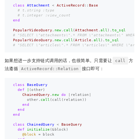
class
Attachment
<
ActiveRecord
::
Base
# t.string :type 
# t.integer :view_count
end
PopularVideoQuery
.
new
.
call
(
Attachment
.
all
).
to_sql
# "SELECT \"attachments\".* FROM \"attachments\" WHERE
PopularVideoQuery
.
new
.
call
(
Article
.
all
).
to_sql
# "SELECT \"articles\".* FROM \"articles\" WHERE \"art
如果想进一步支持链式调用的话，也很简单。只需要让
方
call
法遵循
接口即可：
ActiveRecord::Relation
class
BaseQuery
def
|
(
other
)
ChainedQuery
.
new
do
|
relation
|
other
.
call
(
call
(
relation
))
end
end
end
class
ChainedQuery
<
BaseQuery
def
initialize
(
&
block
)
@block
=
block