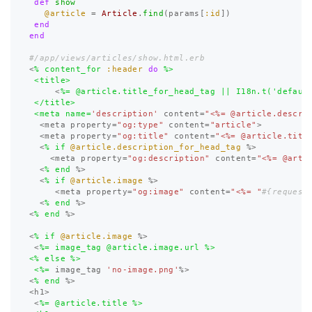
def
show
@article
=
Article
.
find
(
params
[
:id
])
end
end
#/app/views/articles/show.html.erb
<
% content_for 
:header
do
%>

 <title>
<
%= @article.title_for_head_tag || I18n.t('default
 </title>

 <meta name=
'description'
content
=
"<%= @article.descri
<
meta
property
=
"og:type"
content
=
"article"
>
<
meta
property
=
"og:title"
content
=
"<%= @article.titl
<
% if 
@article.description_for_head_tag
%>
<
meta
property
=
"og:description"
content
=
"<%= @arti
<
% end 
%>
<
% if 
@article.image
%>
<
meta
property
=
"og:image"
content
=
"<%= "
#{request
<
% end 
%>
<
% end 
%>
<
% if 
@article.image
%>
<
%= image_tag @article.image.url %>

<% else %>

 <%=
image_tag
'no-image.png'
%>
<
% end 
%>
<
h1
>
<
%= @article.title %>
