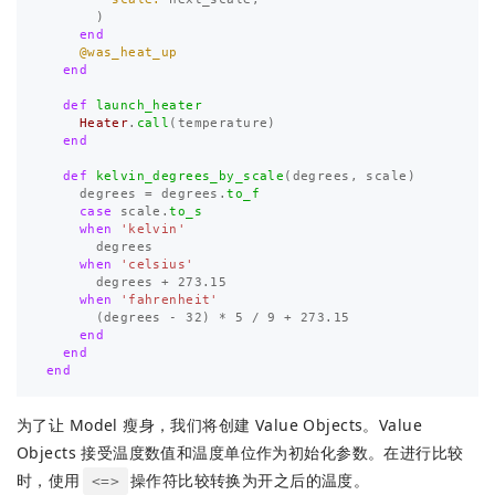
)
end
@was_heat_up
end
def
launch_heater
Heater
.
call
(
temperature
)
end
def
kelvin_degrees_by_scale
(
degrees
,
scale
)
degrees
=
degrees
.
to_f
case
scale
.
to_s
when
'kelvin'
degrees
when
'celsius'
degrees
+
273.15
when
'fahrenheit'
(
degrees
-
32
)
*
5
/
9
+
273.15
end
end
end
为了让 Model 瘦身，我们将创建 Value Objects。Value
Objects 接受温度数值和温度单位作为初始化参数。在进行比较
时，使用
操作符比较转换为开之后的温度。
<=>