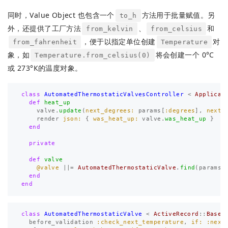
同时，Value Object 也包含一个
方法用于批量赋值。另
to_h
外，还提供了工厂方法
、
和
from_kelvin
from_celsius
，便于以指定单位创建
对
from_fahrenheit
Temperature
象，如
将会创建一个 0°C
Temperature.from_celsius(0)
或 273°К的温度对象。
class
AutomatedThermostaticValvesController
<
Applicat
def
heat_up
valve
.
update
(
next_degrees: 
params
[
:degrees
],
next_
render
json: 
{
was_heat_up: 
valve
.
was_heat_up
}
end
private
def
valve
@valve
||=
AutomatedThermostaticValve
.
find
(
params
[
end
end
class
AutomatedThermostaticValve
<
ActiveRecord
::
Base
before_validation
:check_next_temperature
,
if: :next