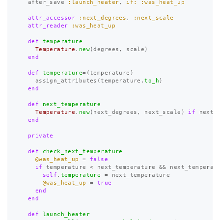
after_save
:launch_heater
,
if: :was_heat_up
attr_accessor
:next_degrees
,
:next_scale
attr_reader
:was_heat_up
def
temperature
Temperature
.
new
(
degrees
,
scale
)
end
def
temperature
=
(
temperature
)
assign_attributes
(
temperature
.
to_h
)
end
def
next_temperature
Temperature
.
new
(
next_degrees
,
next_scale
)
if
next_
end
private
def
check_next_temperature
@was_heat_up
=
false
if
temperature
<
next_temperature
&&
next_temperat
self
.
temperature
=
next_temperature
@was_heat_up
=
true
end
end
def
launch_heater