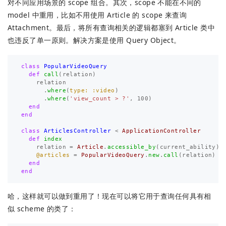
对不同应用场景的 scope 组合。其次，scope 不能在不同的
model 中重用，比如不用使用 Article 的 scope 来查询
Attachment。最后，将所有查询相关的逻辑都塞到 Article 类中
也违反了单一原则。解决方案是使用 Query Object。
class
PopularVideoQuery
def
call
(
relation
)
relation
.
where
(
type: :video
)
.
where
(
'view_count > ?'
,
100
)
end
end
class
ArticlesController
<
ApplicationController
def
index
relation
=
Article
.
accessible_by
(
current_ability
)
@articles
=
PopularVideoQuery
.
new
.
call
(
relation
)
end
end
哈，这样就可以做到重用了！现在可以将它用于查询任何具有相
似 scheme 的类了：