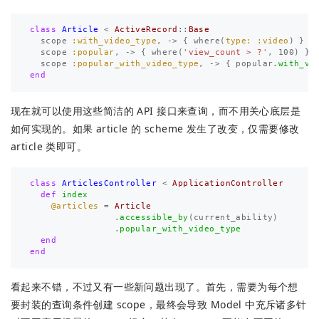
class
Article
<
ActiveRecord
::
Base
scope
:with_video_type
,
->
{
where
(
type: :video
)
}
scope
:popular
,
->
{
where
(
'view_count > ?'
,
100
)
}
scope
:popular_with_video_type
,
->
{
popular
.
with_vi
end
现在就可以使用这些简洁的 API 接口来查询，而不用关心底层是
如何实现的。如果 article 的 scheme 发生了改变，仅需要修改
article 类即可。
class
ArticlesController
<
ApplicationController
def
index
@articles
=
Article
.
accessible_by
(
current_ability
)
.
popular_with_video_type
end
end
看起来不错，不过又有一些新问题出现了。首先，需要为每个想
要封装的查询条件创建 scope，最终会导致 Model 中充斥诸多针