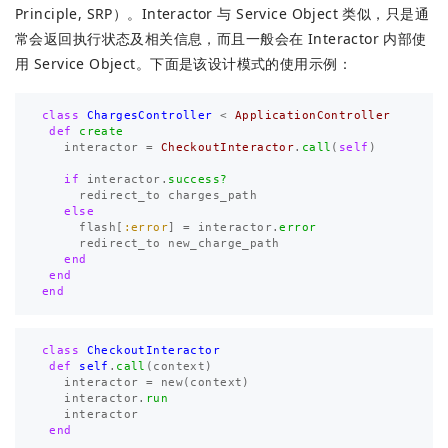
Principle, SRP）。Interactor 与 Service Object 类似，只是通
常会返回执行状态及相关信息，而且一般会在 Interactor 内部使
用 Service Object。下面是该设计模式的使用示例：
class
ChargesController
<
ApplicationController
def
create
interactor
=
CheckoutInteractor
.
call
(
self
)
if
interactor
.
success?
redirect_to
charges_path
else
flash
[
:error
]
=
interactor
.
error
redirect_to
new_charge_path
end
end
end
class
CheckoutInteractor
def
self
.
call
(
context
)
interactor
=
new
(
context
)
interactor
.
run
interactor
end