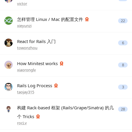
victor
怎样管理 Linux / Mac 的配置文件
22
xieyunzi
React for Rails 入门
6
towonzhou
How Minitest works
8
xiaoronglv
Rails Log Process
3
taojay315
构建 Rack-based 框架 (Rails/Grape/Sinatra) 的几
28
个 Tricks
rocLv