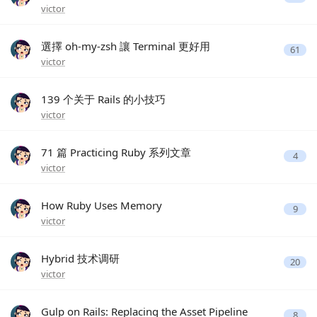
victor
選擇 oh-my-zsh 讓 Terminal 更好用
61
victor
139 个关于 Rails 的小技巧
victor
71 篇 Practicing Ruby 系列文章
4
victor
How Ruby Uses Memory
9
victor
Hybrid 技术调研
20
victor
Gulp on Rails: Replacing the Asset Pipeline
8