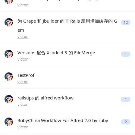
victor
为 Grape 和 Jbuilder 的非 Rails 应用增加缓存的 G
12
em
victor
Versions 配合 Xcode 4.3 的 FileMerge
1
victor
TestProf
victor
railstips 的 alfred workflow
1
victor
RubyChina Workflow For Alfred 2.0 by ruby
2
victor