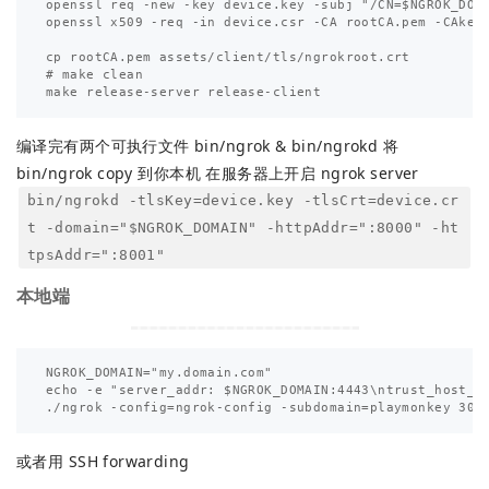
openssl req -new -key device.key -subj "/CN=$NGROK_DOMA
openssl x509 -req -in device.csr -CA rootCA.pem -CAkey 
cp rootCA.pem assets/client/tls/ngrokroot.crt

# make clean

编译完有两个可执行文件 bin/ngrok & bin/ngrokd 将
bin/ngrok copy 到你本机 在服务器上开启 ngrok server
bin/ngrokd -tlsKey=device.key -tlsCrt=device.cr
t -domain="$NGROK_DOMAIN" -httpAddr=":8000" -ht
tpsAddr=":8001"
本地端
NGROK_DOMAIN="my.domain.com"

echo -e "server_addr: $NGROK_DOMAIN:4443\ntrust_host_ro
或者用 SSH forwarding