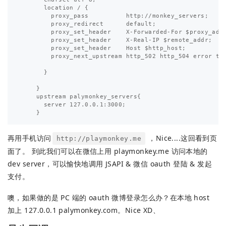
      location / {

        proxy_pass          http://monkey_servers;

        proxy_redirect      default;

        proxy_set_header    X-Forwarded-For $proxy_add_
        proxy_set_header    X-Real-IP $remote_addr;

        proxy_set_header    Host $http_host;

        proxy_next_upstream http_502 http_504 error tim
      }

    }

    upstream palymonkey_servers{

      server 127.0.0.1:3000;

再用手机访问
，Nice....这回看到页
http://playmonkey.me
面了。 到此我们可以在微信上用 playmonkey.me 访问本地的
dev server，可以愉快地调用 JSAPI & 微信 oauth 登陆 & 发起
支付。
噢，如果做的是 PC 端的 oauth 微博登录怎么办？在本地 host
加上 127.0.0.1 palymonkey.com。Nice XD、