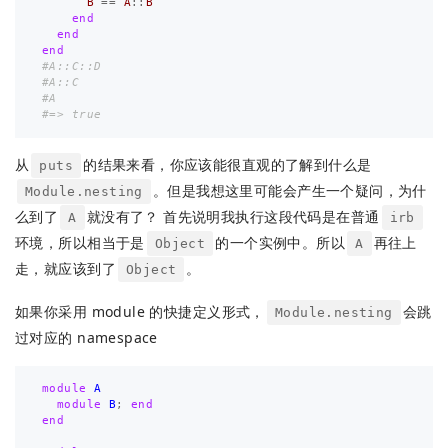
B
==
A
::
B
end
end
end
#A::C::D
#A::C
#A
#=> true
从
的结果来看，你应该能很直观的了解到什么是
puts
。但是我想这里可能会产生一个疑问，为什
Module.nesting
么到了
就没有了？ 首先说明我执行这段代码是在普通
A
irb
环境，所以相当于是
的一个实例中。所以
再往上
Object
A
走，就应该到了
。
Object
如果你采用 module 的快捷定义形式，
会跳
Module.nesting
过对应的 namespace
module
A
module
B
;
end
end