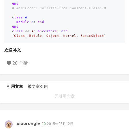
end
# NameError: uninitialized constant Class::B
class
A
module
B
;
end
end
class
<<
A
;
ancestors
;
end
[
Class
,
Module
,
Object
,
Kernel
,
BasicObject
]
欢迎补充
20 个赞
引用文章
被文章引用
无引用文章
xiaoronglv
#0
2015年08月12日