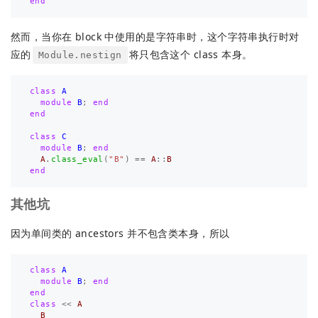
end
然而，当你在 block 中使用的是字符串时，这个字符串执行时对
应的
将只包含这个 class 本身。
Module.nestign
class
A
module
B
;
end
end
class
C
module
B
;
end
A
.
class_eval
(
"B"
)
==
A
::
B
end
其他坑
因为单间类的 ancestors 并不包含类本身，所以
class
A
module
B
;
end
end
class
<<
A
B