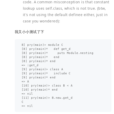
code. A common misconception is that constant
lookup uses self.class, which is not true. (btw,
it's not using the default definee either, just in
case you wondered):
我又小小测试了下
8] pry(main)> module C

[8] pry(main)*   def get_d

[8] pry(main)*     puts Module.nesting

[8] pry(main)*   end

[8] pry(main)* end

=> :get_d

[9] pry(main)> class A

[9] pry(main)*   include C

[9] pry(main)* end

=> A

[10] pry(main)> class B < A

[10] pry(main)* end

=> nil

[11] pry(main)> B.new.get_d

C
