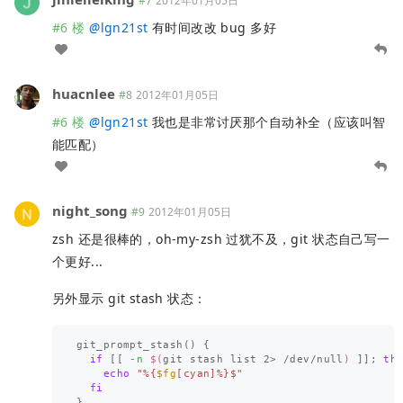
#7
2012年01月05日
#6 楼
@
lgn21st
有时间改改 bug 多好
huacnlee
#8
2012年01月05日
#6 楼
@
lgn21st
我也是非常讨厌那个自动补全（应该叫智
能匹配）
night_song
#9
2012年01月05日
zsh 还是很棒的，oh-my-zsh 过犹不及，git 状态自己写一
个更好...
另外显示 git stash 状态：
git_prompt_stash
()
{
if
[[
-n
$(
git stash list 2> /dev/null
)
]]
;
the
echo
"%{
$fg
[cyan]%}$"
fi
}