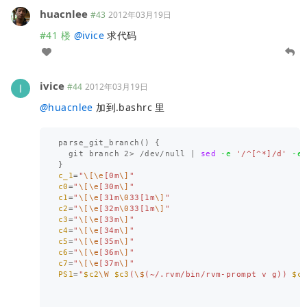
huacnlee
#43
2012年03月19日
#41 楼
@
ivice
求代码
ivice
#44
2012年03月19日
@
huacnlee
加到.bashrc 里
parse_git_branch
()
{
  git branch 2> /dev/null | 
sed
-e
'/^[^*]/d'
-e
}
c_1
=
"
\[\e
[0m
\]
"
c0
=
"
\[\e
[30m
\]
"
c1
=
"
\[\e
[31m
\0
33[1m
\]
"
c2
=
"
\[\e
[32m
\0
33[1m
\]
"
c3
=
"
\[\e
[33m
\]
"
c4
=
"
\[\e
[34m
\]
"
c5
=
"
\[\e
[35m
\]
"
c6
=
"
\[\e
[36m
\]
"
c7
=
"
\[\e
[37m
\]
"
PS1
=
"
$c2
\W
$c3
(
\$
(~/.rvm/bin/rvm-prompt v g)) 
$c