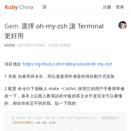
Ruby
China
注册
登录
Gem
選擇 oh-my-zsh 讓 Terminal
更好用
victor
·
2012年01月04日
· 51420 次阅读
項目地址
https://github.com/robbyrussell/oh-my-zsh
1 安裝 信春哥得永生，所以直接用作者提供得自動方式安裝
2 配置 命令行下面輸入 mate ~/.zshrc 按照它的用戶手冊簡單修
改一下，基本上以我人教英語初中版的英文水平是完全可以看懂
的，相信你肯定不弱於我。貼一下我的
# Path to your oh-my-zsh configuration. 一般默認就行
ZSH
=
$HOME
/.oh-my-zsh
