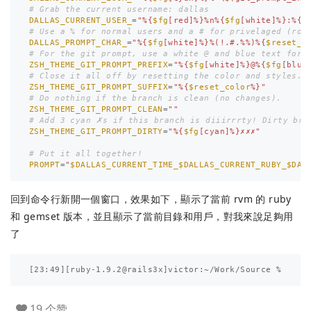
# Grab the current username: dallas
DALLAS_CURRENT_USER_
=
"%{
$fg
[red]%}%n%{
$fg
[white]%}:%{
$
# Use a % for normal users and a # for privelaged (roo
DALLAS_PROMPT_CHAR_
=
"%{
$fg
[white]%}%(!.#.%%)%{
$reset_c
# For the git prompt, use a white @ and blue text for 
ZSH_THEME_GIT_PROMPT_PREFIX
=
"%{
$fg
[white]%}@%{
$fg
[blue
# Close it all off by resetting the color and styles.
ZSH_THEME_GIT_PROMPT_SUFFIX
=
"%{
$reset_color
%}"
# Do nothing if the branch is clean (no changes).
ZSH_THEME_GIT_PROMPT_CLEAN
=
""
# Add 3 cyan ✗s if this branch is diiirrrty! Dirty bra
ZSH_THEME_GIT_PROMPT_DIRTY
=
"%{
$fg
[cyan]%}✗✗✗"
# Put it all together!
PROMPT
=
"
$DALLAS_CURRENT_TIME_$DALLAS_CURRENT_RUBY_$DAL
回到命令行新開一個窗口，效果如下，顯示了當前 rvm 的 ruby
和 gemset 版本，並且顯示了當前目錄和用戶，對我來說足夠用
了
[
19 个赞