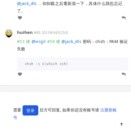
@
jack_dls
，你卸载之后重新装一下，具体什么我也忘记
了。
huihen
#60
2015年04月25日
#53 楼
@
virgil
#58 楼
@
jack_dls
密码：chsh：PAM 验证
失败
chsh 
-s
$(
which zsh
)
需要
后方可回复, 如果你还没有账号请
注册新账
登录
号