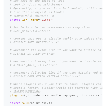
# Set name of the theme to load.
# Look in ~/.oh-my-zsh/themes/
# Optionally, if you set this to "random", it'll load 
# time that oh-my-zsh is loaded. 
# 選用的配色方案，我自己抄了一個
export 
ZSH_THEME
=
"victor"
# Set to this to use case-sensitive completion
# CASE_SENSITIVE="true"
# Comment this out to disable weekly auto-update check
# DISABLE_AUTO_UPDATE="true"
# Uncomment following line if you want to disable colo
# DISABLE_LS_COLORS="true"
# Uncomment following line if you want to disable auto
# DISABLE_AUTO_TITLE="true"
# Uncomment following line if you want disable red dot
# DISABLE_COMPLETION_WAITING_DOTS="true"
# Which plugins would you like to load? (plugins can b
# Example format: plugins=(rails git textmate ruby lig
# 這裡選用你需要的插件
plugins
=(
git node brew bundle cap gem github osx rails
source
$ZSH
/oh-my-zsh.sh
