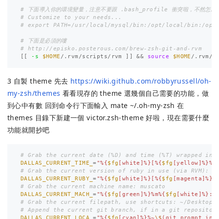
# 下面導入你的環境變量，注意不要跟 .bash_profile 衝突啦，不然怎
# Customize to your needs...
# export PATH=/usr/local/mysql/bin:/opt/local/bin:/opt
# 下面是必須的嘍
# http://episko.posterous.com/brew-zsh-git-and-rvm
[[
-s
$HOME
/.rvm/scripts/rvm 
]]
&&
source
$HOME
3 自製 theme 先去
https://wiki.github.com/robbyrussell/oh-
my-zsh/themes
看看現存的 theme 選幾個自己需要的功能，做
到心中有數 回到命令行下面輸入 mate ~/.oh-my-zsh 在
themes 目錄下新建一個 victor.zsh-theme 好啦，現在需要什麼
功能就開抄吧
# Grab the current date (%D) and time (%T) wrapped in 
DALLAS_CURRENT_TIME_
=
"%{
$fg
[white]%}[%{
$fg
[yellow]%}%T
# Grab the current version of ruby in use (via RVM): [
DALLAS_CURRENT_RUBY_
=
"%{
$fg
[white]%}[%{
$fg
[magenta]%}
\
# Grab the current machine name: muscato
DALLAS_CURRENT_MACH_
=
"%{
$fg
[green]%}%m%{
$fg
[white]%}:%
# Grab the current filepath, use shortcuts: ~/Desktop
# Append the current git branch, if in a git repositor
DALLAS_CURRENT_LOCA_
=
"%{
$fg
[cyan]%}%~
\$
(git_prompt_inf