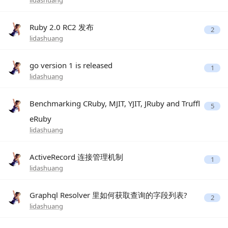
lidashuang
Ruby 2.0 RC2 发布
2
lidashuang
go version 1 is released
1
lidashuang
Benchmarking CRuby, MJIT, YJIT, JRuby and Truffl
5
eRuby
lidashuang
ActiveRecord 连接管理机制
1
lidashuang
Graphql Resolver 里如何获取查询的字段列表?
2
lidashuang