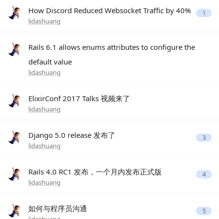
How Discord Reduced Websocket Traffic by 40%
1
lidashuang
Rails 6.1 allows enums attributes to configure the
default value
lidashuang
ElixirConf 2017 Talks 视频来了
lidashuang
Django 5.0 release 发布了
3
lidashuang
Rails 4.0 RC1 发布，一个月内发布正式版
4
lidashuang
如何与程序员沟通
5