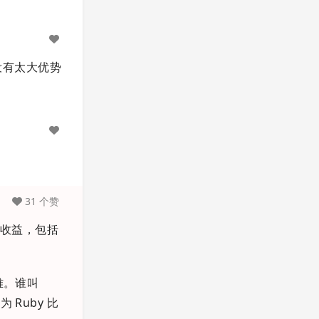
经没有太大优势
31 个赞
大收益，包括
难。谁叫
Ruby 比