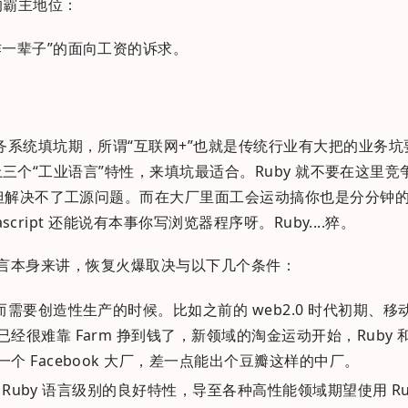
他的霸主地位：
作一辈子”的面向工资的诉求。
系统填坑期，所谓“互联网+”也就是传统行业有大把的业务坑
的以上三个“工业语言”特性，来填坑最适合。Ruby 就不要在这里竞
，但解决不了工源问题。而在大厂里面工会运动搞你也是分分钟
script 还能说有本事你写浏览器程序呀。Ruby....猝。
 语言本身来讲，恢复火爆取决与以下几个条件：
需要创造性生产的时候。比如之前的 web2.0 时代初期、移
难靠 Farm 挣到钱了，新领域的淘金运动开始，Ruby 和 Ra
 Facebook 大厂，差一点能出个豆瓣这样的中厂。
上 Ruby 语言级别的良好特性，导至各种高性能领域期望使用 Ru