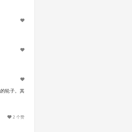
他的轮子。其
2 个赞