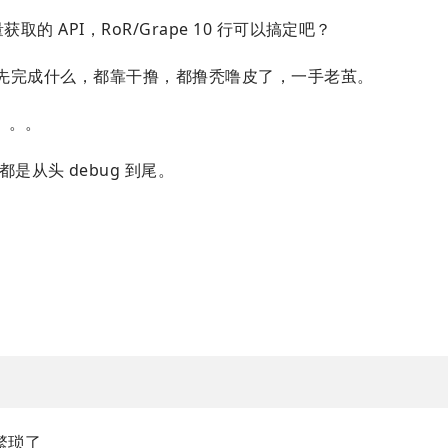
获取的 API，RoR/Grape 10 行可以搞定吧？
g。。。先完成什么，都靠干撸，都撸秃噜皮了，一手老茧。
。。。
是从头 debug 到尾。
么繁琐了