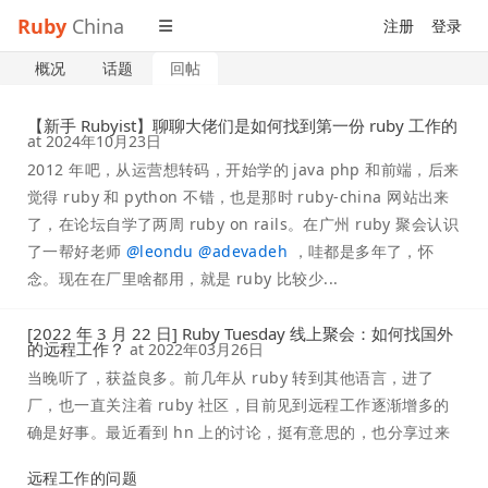
Ruby
China
注册
登录
概况
话题
回帖
【新手 Rubyist】聊聊大佬们是如何找到第一份 ruby 工作的
at
2024年10月23日
2012 年吧，从运营想转码，开始学的 java php 和前端，后来
觉得 ruby 和 python 不错，也是那时 ruby-china 网站出来
了，在论坛自学了两周 ruby on rails。在广州 ruby 聚会认识
了一帮好老师
@
leondu
@
adevadeh
，哇都是多年了，怀
念。现在在厂里啥都用，就是 ruby 比较少...
[2022 年 3 月 22 日] Ruby Tuesday 线上聚会：如何找国外
的远程工作？
at
2022年03月26日
当晚听了，获益良多。前几年从 ruby 转到其他语言，进了
厂，也一直关注着 ruby 社区，目前见到远程工作逐渐增多的
确是好事。最近看到 hn 上的讨论，挺有意思的，也分享过来
远程工作的问题