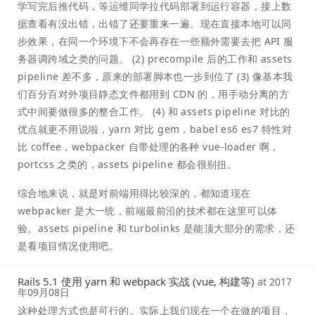
学写完后推代码，等运维同学拉代码部署到运行容器，接上数
据查看有没出错，出错了还要重来一遍。现在直接本地可以同
步效果，在同一个环境下不会再存在一些额外需要去把 API 服
务器调跨域之类的问题。 (2) precompile 后的工作和 assets
pipeline 差不多，原来的部署脚本也一步到位了 (3) 像基本我
们百分百对外项目静态文件都用到 CDN 的，用手动分离的方
式中间要做很多的整合工作。 (4) 和 assets pipeline 对比的
优点就更不用说啦，yarn 对比 gem，babel es6 es7 特性对
比 coffee，webpacker 自带处理的各种 vue-loader 啊，
portcss 之类的，assets pipeline 都会很别扭。
综合地来说，就是对前端用得比较深的，都知道现在
webpacker 是大一统，前端最前沿的技术都在这里可以体
验。assets pipeline 和 turbolinks 是能顶大部分的需求，还
是看项目情况使用吧。
Rails 5.1 使用 yarn 和 webpack 实战 (vue, 构建等)
at
2017
年09月08日
这种处理方式也是可行的。实际上我们现在一个在做的项目，