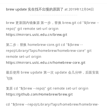
brew update 实在找不出慢的原因了
at
2019年12月04日
brew 更新国内镜像源 第一步，替换 brew.git cd "$(brew --
repo)" git remote set-url origin
https://mirrors.ustc.edu.cn/brew.git
第二步：替换 homebrew-core.git cd "$(brew --
repo)/Library/Taps/homebrew/homebrew-core" git
remote set-url origin
https://mirrors.ustc.edu.cn/homebrew-core.git
最后使用 brew update 第一次 update 会几分钟，后面安装
飞快
复原 cd "$(brew --repo)" git remote set-url origin
https://github.com/Homebrew/brew.git
cd "$(brew --repo)/Library/Taps/homebrew/homebrew-