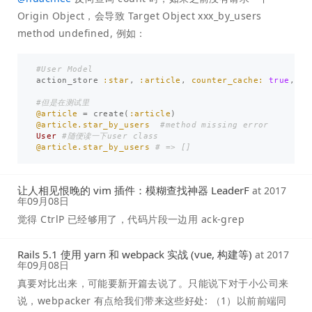
Origin Object，会导致 Target Object xxx_by_users
method undefined, 例如：
#User Model
action_store
:star
,
:article
,
counter_cache: 
true
,
us
#但是在测试里
@article
=
create
(
:article
)
@article.star_by_users
#method missing error
User
#随便读一下user class
@article.star_by_users
# => []
让人相见恨晚的 vim 插件：模糊查找神器 LeaderF
at
2017
年09月08日
觉得 CtrlP 已经够用了，代码片段一边用 ack-grep
Rails 5.1 使用 yarn 和 webpack 实战 (vue, 构建等)
at
2017
年09月08日
真要对比出来，可能要新开篇去说了。只能说下对于小公司来
说，webpacker 有点给我们带来这些好处: （1）以前前端同