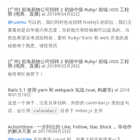
[广州] 前海易物公司招聘 2 初级中级 Ruby/ 前端 /iOS 工程
师 (电商、直播)
at
2018年04月02日
@
ruomu
可以的，我们同时也在招聘 NodeJS 的职位，我们主
要看的是自学能力和态度，当前能力和经验都可以提高的。当
然也希望在考虑应聘前，要对 Ruby/ Rails 和 web 开发的基
础都有个熟悉。请投简历
[广州] 前海易物公司招聘 2 初级中级 Ruby/ 前端 /iOS 工程
师 (电商、直播)
at
2018年03月28日
炮哥帮忙推荐下！
Rails 5.1 使用 yarn 和 webpack 实战 (vue, 构建等)
at
2018
年01月18日
这是一个例子，注意目录结构，外部的 calendar.js 里的这句
话，会引用
目录下 index.js 文件
calendar/
ActionStore - 一步到位的 Like, Follow, Star, Block ... 等动作
的解决方案
at
2017年09月25日
@
huacnlee
反向查询 count 时，如果之前没有请求一下