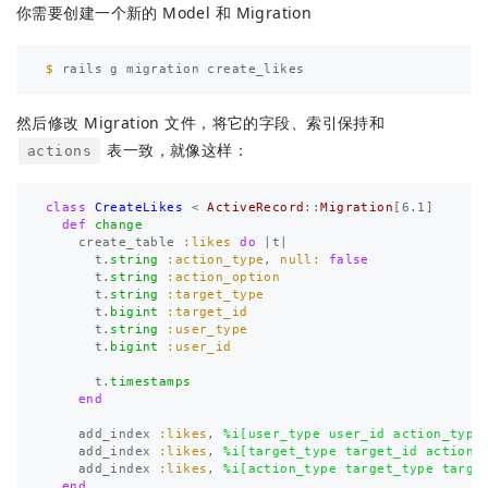
你需要创建一个新的 Model 和 Migration
$ 
然后修改 Migration 文件，将它的字段、索引保持和
表一致，就像这样：
actions
class
CreateLikes
<
ActiveRecord
::
Migration
[
6.1
]
def
change
create_table
:likes
do
|
t
|
t
.
string
:action_type
,
null: 
false
t
.
string
:action_option
t
.
string
:target_type
t
.
bigint
:target_id
t
.
string
:user_type
t
.
bigint
:user_id
t
.
timestamps
end
add_index
:likes
,
%i[user_type user_id action_type
add_index
:likes
,
%i[target_type target_id action_
add_index
:likes
,
%i[action_type target_type targe
end