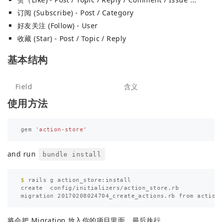
订阅 (Subscribe) - Post / Category
好友关注 (Follow) - User
收藏 (Star) - Post / Topic / Reply
基本结构
Field
含义
使用方法
gem
'action-store'
and run
bundle install
$ 
rails g action_store:install

create  config/initializers/action_store.rb

将会把 Migration 放入你的项目里面，最后执行