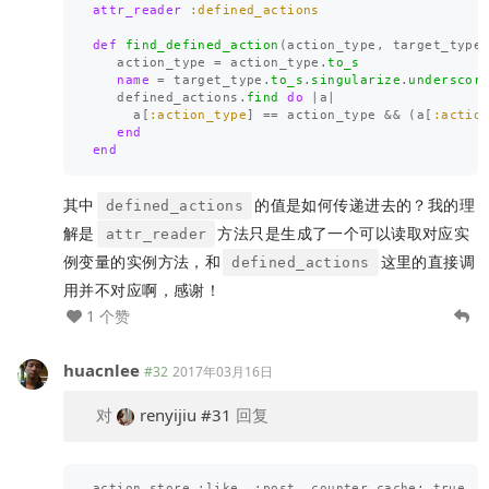
attr_reader
:defined_actions
def
find_defined_action
(
action_type
,
target_type
action_type
=
action_type
.
to_s
name
=
target_type
.
to_s
.
singularize
.
underscor
defined_actions
.
find
do
|
a
|
a
[
:action_type
]
==
action_type
&&
(
a
[
:actio
end
end
其中
的值是如何传递进去的？我的理
defined_actions
解是
方法只是生成了一个可以读取对应实
attr_reader
例变量的实例方法，和
这里的直接调
defined_actions
用并不对应啊，感谢！
1 个赞
huacnlee
#32
2017年03月16日
对
renyijiu
#31
回复