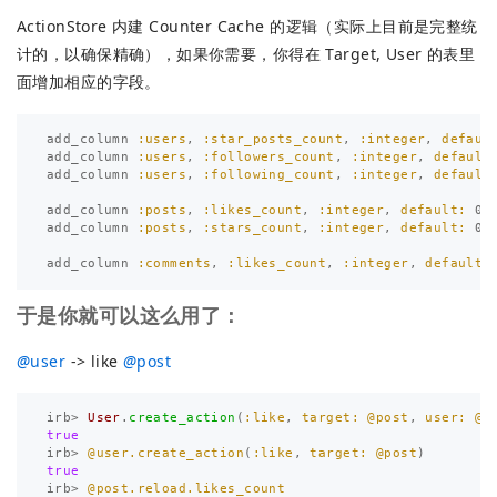
ActionStore 内建 Counter Cache 的逻辑（实际上目前是完整统
计的，以确保精确），如果你需要，你得在 Target, User 的表里
面增加相应的字段。
add_column
:users
,
:star_posts_count
,
:integer
,
defaul
add_column
:users
,
:followers_count
,
:integer
,
default
add_column
:users
,
:following_count
,
:integer
,
default
add_column
:posts
,
:likes_count
,
:integer
,
default: 
0
add_column
:posts
,
:stars_count
,
:integer
,
default: 
0
add_column
:comments
,
:likes_count
,
:integer
,
default:
于是你就可以这么用了：
@
user
-> like
@
post
irb
>
User
.
create_action
(
:like
,
target: 
@post
,
user: 
@u
true
irb
>
@user.create_action
(
:like
,
target: 
@post
)
true
irb
>
@post.reload.likes_count