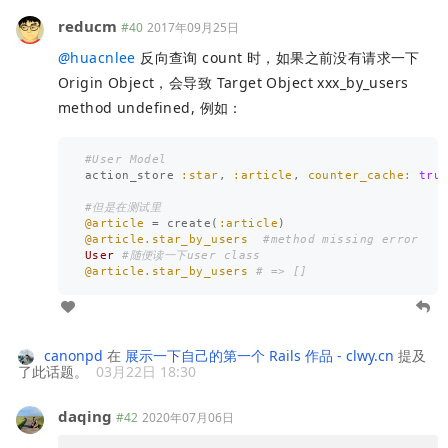
reducm
#40
2017年09月25日
@
huacnlee
反向查询 count 时，如果之前没有请求一下
Origin Object，会导致 Target Object xxx_by_users
method undefined, 例如：
#User Model
action_store
:star
,
:article
,
counter_cache: 
tru
#但是在测试里
@article
=
create
(
:article
)
@article.star_by_users
#method missing error
User
#随便读一下user class
@article.star_by_users
# => []
canonpd
在
展示一下自己的第一个 Rails 作品 - clwy.cn
提及
了此话题。
03月22日 18:30
daqing
#42
2020年07月06日