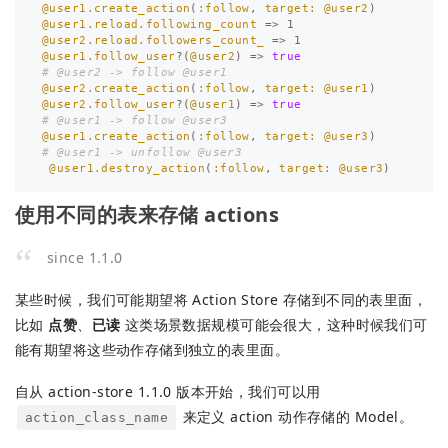
@user1.create_action
(
:follow
,
target: 
@user2
)
@user1.reload.following_count
=>
1
@user2.reload.followers_count_
=>
1
@user1.follow_user
?(
@user2
)
=>
true
# @user2 -> follow @user1
@user2.create_action
(
:follow
,
target: 
@user1
)
@user2.follow_user
?(
@user1
)
=>
true
# @user1 -> follow @user3
@user1.create_action
(
:follow
,
target: 
@user3
)
# @user1 -> unfollow @user3
@user1.destroy_action
(
:follow
,
target: 
@user3
)
使用不同的表来存储 actions
since 1.1.0
某些时候，我们可能期望将 Action Store 存储到不同的表里面，
比如
点赞
、
已读
这类场景数据规模可能会很大，这种时候我们可
能有期望将这些动作存储到独立的表里面。
自从 action-store 1.1.0 版本开始，我们可以用
来定义 action 动作存储的 Model。
action_class_name