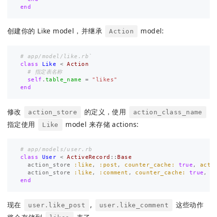
end
创建你的 Like model，并继承
model:
Action
# app/model/like.rb`
class
Like
<
Action
# 指定表名称
self
.
table_name
=
"likes"
end
修改
的定义，使用
action_store
action_class_name
指定使用
model 来存储 actions:
Like
# app/models/user.rb
class
User
<
ActiveRecord
::
Base
action_store
:like
,
:post
,
counter_cache: 
true
,
acti
action_store
:like
,
:comment
,
counter_cache: 
true
,
a
end
现在
,
这些动作
user.like_post
user.like_comment