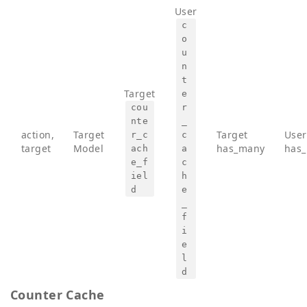
User
c
o
u
n
t
Target
e
cou
r
nte
_
action,
Target
Target
User
r_c
c
target
Model
has_many
has
ach
a
e_f
c
iel
h
d
e
_
f
i
e
l
d
Counter Cache