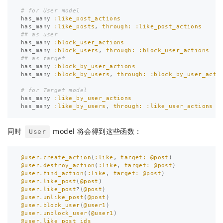
# for User model
has_many
:like_post_actions
has_many
:like_posts
,
through: :like_post_actions
## as user
has_many
:block_user_actions
has_many
:block_users
,
through: :block_user_actions
## as target
has_many
:block_by_user_actions
has_many
:block_by_users
,
through: :block_by_user_acti
# for Target model
has_many
:like_by_user_actions
has_many
:like_by_users
,
through: :like_user_actions
同时
model 将会得到这些函数：
User
@user.create_action
(
:like
,
target: 
@post
)
@user.destroy_action
(
:like
,
target: 
@post
)
@user.find_action
(
:like
,
target: 
@post
)
@user.like_post
(
@post
)
@user.like_post
?(
@post
)
@user.unlike_post
(
@post
)
@user.block_user
(
@user1
)
@user.unblock_user
(
@user1
)
@user.like_post_ids