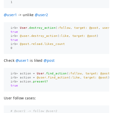
1
@
user1
-> unlike
@
user2
irb
>
User
.
destroy_action
(
:follow
,
target: 
@post
,
user:
true
irb
>
@user.destroy_action
(
:like
,
target: 
@post
)
true
irb
>
@post.reload.likes_count
0
Check
@
user1
is liked
@
post
irb
>
action
=
User
.
find_action
(
:follow
,
target: 
@post
,
irb
>
action
=
@user.find_action
(
:like
,
target: 
@post
)
irb
>
action
.
present?
true
User follow cases:
# @user1 -> follow @user2