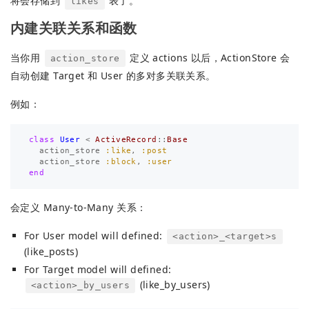
将会存储到
表了。
likes
内建关联关系和函数
当你用
定义 actions 以后，ActionStore 会
action_store
自动创建 Target 和 User 的多对多关联关系。
例如：
class
User
<
ActiveRecord
::
Base
action_store
:like
,
:post
action_store
:block
,
:user
end
会定义 Many-to-Many 关系：
For User model will defined:
<action>_<target>s
(like_posts)
For Target model will defined:
(like_by_users)
<action>_by_users