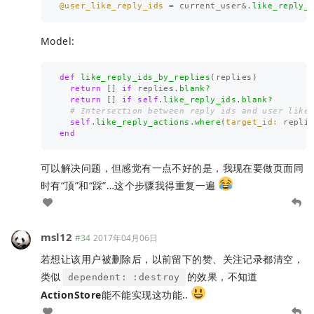
@user_like_reply_ids
=
current_user
&
.
like_reply_
Model:
def
like_reply_ids_by_replies
(
replies
)
return
[]
if
replies
.
blank?
return
[]
if
self
.
like_reply_ids
.
blank?
# Intersection between reply ids and user like
self
.
like_reply_actions
.
where
(
target_id: 
repli
end
可以解决问题，但感觉有一点不好的是，我现在要做页面同
时有“顶”和“踩”…这个步骤我得重复一遍
msl12
#34
2017年04月06日
若想让该用户被删除后，以前留下的赞、关注记录都清空，
类似
的效果，不知道
dependent: :destroy
ActionStore
能不能实现这功能..