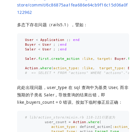
store/commit/6c86875aa1fea686e64cb9f16c15d06a0f
122962
多态下存在问题（rails5.1），譬如：
User
<
Application
;;
end
Buyer
<
User
;
;
end
Saler
<
User
;
;
end
Saler
.
first
.
create_action
:like
,
target: 
Buyer
.
f
Action
.
where
(
action_type: :like
,
target_type: 
B
#  => SELECT * FROM "actions" WHERE "actions"."a
此处出现问题，user_type 在 sql 查询中为基类 User, 而非
预期的子类名 Saler , 导致查询的结果出错，即
like_buyers_count = 0 错误。按如下临时修正后正确：
# lib/action_store/mixin.rb 118-121行更改为
user_count
=
Action
.
where
(
action_type: 
defined_action
[
:action_
target_type: 
action
.
target_type
,