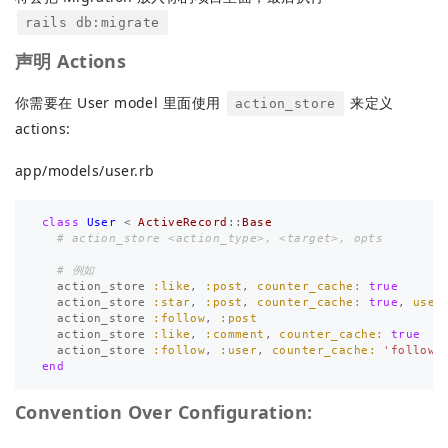
rails db:migrate
声明 Actions
你需要在 User model 里面使用
来定义
action_store
actions:
app/models/user.rb
class
User
<
ActiveRecord
::
Base
# action_store <action_type>, <target>, opts
# 例如
action_store
:like
,
:post
,
counter_cache: 
true
action_store
:star
,
:post
,
counter_cache: 
true
,
user
action_store
:follow
,
:post
action_store
:like
,
:comment
,
counter_cache: 
true
action_store
:follow
,
:user
,
counter_cache: 
'followe
end
Convention Over Configuration: