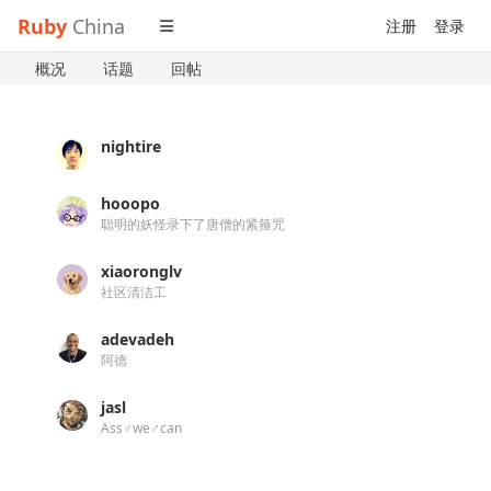
Ruby
China
注册
登录
概况
话题
回帖
nightire
hooopo
聪明的妖怪录下了唐僧的紧箍咒
xiaoronglv
社区清洁工
adevadeh
阿德
jasl
Ass♂we♂can