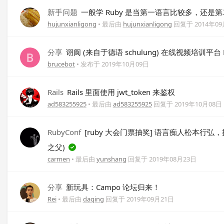
新手问题
一般学 Ruby 是当第一语言比较多，还是
hujunxianligong
• 最后由
hujunxianligong
回复于
2014年0
分享
诩阆 (来自于德语 schulung) 在线视频培训平台 M
brucebot
• 发布于
2019年10月09日
Rails
Rails 里面使用 jwt_token 来鉴权
ad583255925
• 最后由
ad583255925
回复于
2019年10月08日
RubyConf
[ruby 大会门票抽奖] 语言痴人松本行弘，
之父)
carmen
• 最后由
yunshang
回复于
2019年08月23日
分享
新玩具：Campo 论坛归来！
Rei
• 最后由
daqing
回复于
2019年09月21日