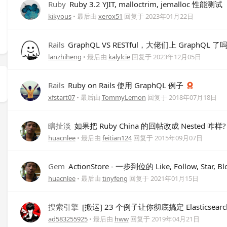
Ruby
Ruby 3.2 YJIT, malloctrim, jemalloc 性能测试
kikyous
• 最后由
xerox51
回复于
2023年01月22日
Rails
GraphQL VS RESTful，大佬们上 GraphQL 了
lanzhiheng
• 最后由
kalylcie
回复于
2023年12月05日
Rails
Ruby on Rails 使用 GraphQL 例子
xfstart07
• 最后由
TommyLemon
回复于
2018年07月18日
瞎扯淡
如果把 Ruby China 的回帖改成 Nested 咋样?
huacnlee
• 最后由
feitian124
回复于
2015年09月07日
Gem
ActionStore - 一步到位的 Like, Follow, Star
huacnlee
• 最后由
tinyfeng
回复于
2021年01月15日
搜索引擎
[搬运] 23 个例子让你彻底搞定 Elasticse
ad583255925
• 最后由
hww
回复于
2019年04月21日