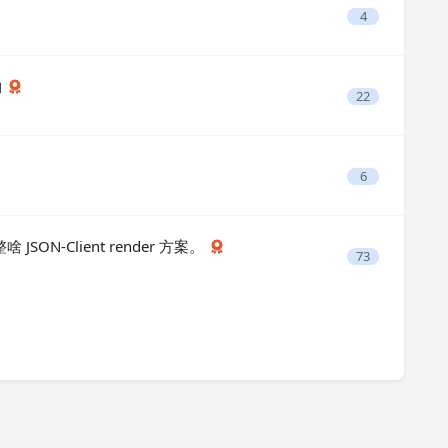
4
构
22
6
SON-Client render 方案。
73