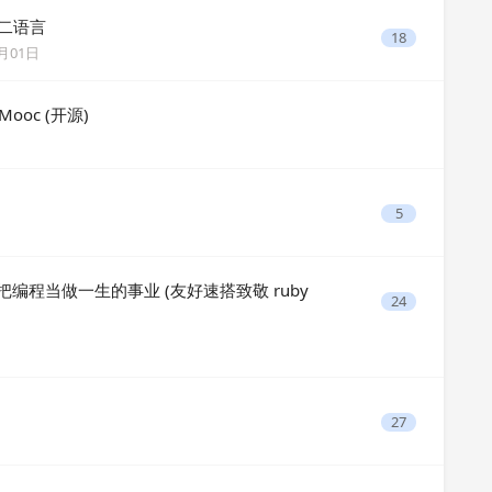
第二语言
18
9月01日
ooc (开源)
5
把编程当做一生的事业 (友好速搭致敬 ruby
24
27