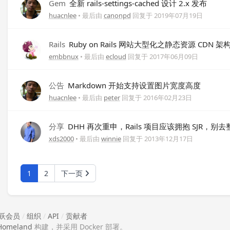
Gem
全新 rails-settings-cached 设计 2.x 发布
huacnlee
• 最后由
canonpd
回复于
2019年07月19日
Rails
Ruby on Rails 网站大型化之静态资源 CDN 架
embbnux
• 最后由
ecloud
回复于
2017年06月09日
公告
Markdown 开始支持设置图片宽度高度
huacnlee
• 最后由
peter
回复于
2016年02月23日
分享
DHH 再次重申，Rails 项目应该拥抱 SJR，别去整啥 J
xds2000
• 最后由
winnie
回复于
2013年12月17日
1
2
下一页
跃会员
/
组织
/
API
/
贡献者
Homeland
构建，并采用 Docker 部署。