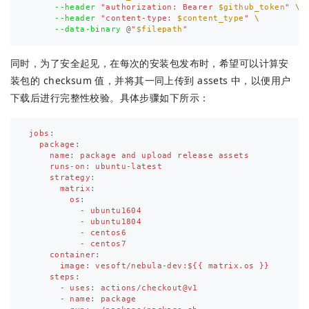
--header
"authorization: Bearer 
$github_token
"
\
--header
"content-type: 
$content_type
"
\
--data-binary
 @
"
$filepath
"
同时，为了安全起见，在每次的安装包发布时，希望可以计算安
装包的 checksum 值，并将其一同上传到 assets 中，以便用户
下载后进行完整性校验。具体步骤如下所示：
jobs
:
package
:
name
:
package and upload release assets
runs-on
:
ubuntu-latest
strategy
:
matrix
:
os
:
-
ubuntu1604
-
ubuntu1804
-
centos6
-
centos7
container
:
image
:
vesoft/nebula-dev:${{ matrix.os }}
steps
:
-
uses
:
actions/checkout@v1
-
name
:
package