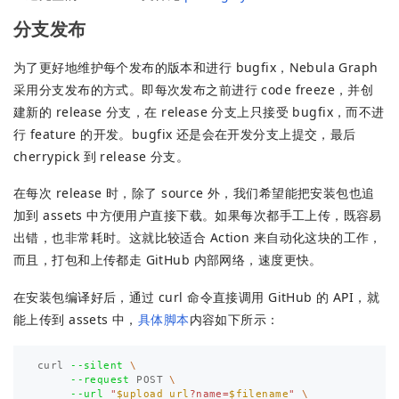
分支发布
为了更好地维护每个发布的版本和进行 bugfix，Nebula Graph
采用分支发布的方式。即每次发布之前进行 code freeze，并创
建新的 release 分支，在 release 分支上只接受 bugfix，而不进
行 feature 的开发。bugfix 还是会在开发分支上提交，最后
cherrypick 到 release 分支。
在每次 release 时，除了 source 外，我们希望能把安装包也追
加到 assets 中方便用户直接下载。如果每次都手工上传，既容易
出错，也非常耗时。这就比较适合 Action 来自动化这块的工作，
而且，打包和上传都走 GitHub 内部网络，速度更快。
在安装包编译好后，通过 curl 命令直接调用 GitHub 的 API，就
能上传到 assets 中，
具体脚本
内容如下所示：
curl 
--silent
\
--request
 POST 
\
--url
"
$upload_url
?name=
$filename
"
\