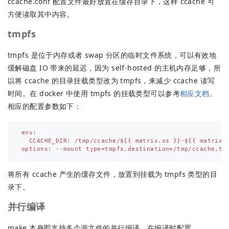
ccache.conf 配置文件最好放置在缓存目录下，这样 ccache 可
方便读取其中内容。
tmpfs
tmpfs 是位于内存或者 swap 分区的临时文件系统，可以有效地
缓解磁盘 IO 带来的延迟，因为 self-hosted 的主机内存足够，所
以将 ccache 的目录挂载类型改为 tmpfs，来减少 ccache 读写
时间。在 docker 中使用 tmpfs 的挂载类型可以参考
相应文档
。
相应的配置参数如下：
env
:
CCACHE_DIR
:
/tmp/ccache/${{ matrix.os }}-${{ matrix.
options
:
--mount type=tmpfs,destination=/tmp/ccache,tm
将所有 ccache 产生的缓存文件，放置到挂载为 tmpfs 类型的目
录下。
并行编译
make 本身即支持多个源文件的并行编译，在编译时配置