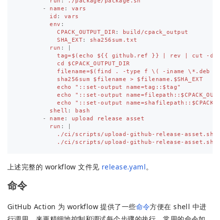
run
:
./package/package.sh
-
name
:
vars
id
:
vars
env
:
CPACK_OUTPUT_DIR
:
build/cpack_output
SHA_EXT
:
sha256sum.txt
run
:
|
tag=$(echo ${{ github.ref }} | rev | cut -d/
cd $CPACK_OUTPUT_DIR
filename=$(find . -type f \( -iname \*.deb -
sha256sum $filename > $filename.$SHA_EXT
echo "::set-output name=tag::$tag"
echo "::set-output name=filepath::$CPACK_OUT
echo "::set-output name=shafilepath::$CPACK_
shell
:
bash
-
name
:
upload release asset
run
:
|
./ci/scripts/upload-github-release-asset.sh 
./ci/scripts/upload-github-release-asset.sh 
上述完整的 workflow 文件见
release.yaml
。
命令
GitHub Action 为 workflow 提供了一些
命令
方便在 shell 中进
行调用，来更精细地控制和调试每个步骤的执行。常用的命令如