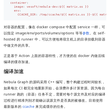
container
:
image
:
vesoft/nebula-dev:${{ matrix.os }}
env
:
CCACHE_DIR
:
/tmp/ccache/${{ matrix.os }}-${{ matri
对容器的配置，像在 docker compose 中配置 service 一样，可
以指定 image/env/ports/volumes/options 等等
参数
。在 self-
hosted 的 runner 中，可以方便地将宿主机上的目录挂载到容器
中做文件的共享。
正是基于 Action 上面的容器特性，才方便的在 docker 内做后续
编译的缓存加速。
编译加速
Nebula Graph 的源码采用 C++ 编写，整个构建过程时间较长，
如果每次 CI 都完全地重新开始，会浪费许多计算资源。因为每台
runner 跑的（容器）任务不定，需要对每个源文件及对应的编译
过程进行精准判别才能确认该源文件是否真的被修改。目前使用
最新版本的
ccache
来完成缓存的任务。