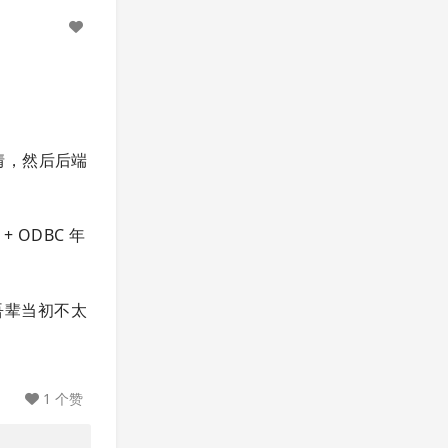
情，然后后端
 ODBC 年
？吾辈当初不太
1 个赞