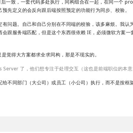
nents 前后一致，一套代码多处执行，同构组合在一起，在同一个 pr
己预先定义的会反向跟后端按照预定的功能行为同步、校验。
有问题。自己和自己分别在不同端的校验，该多麻烦。我认为以
会跟服务端匹配，但是这个东西很依赖 IE，必须微软方案一
构。只是觉得大方案都求全求同构，那是不现实的。
js Server 了，他们想专注于处理交互（这也是前端职位的本
配给不同部门（大公司）或员工（小公司）执行，而不是按框