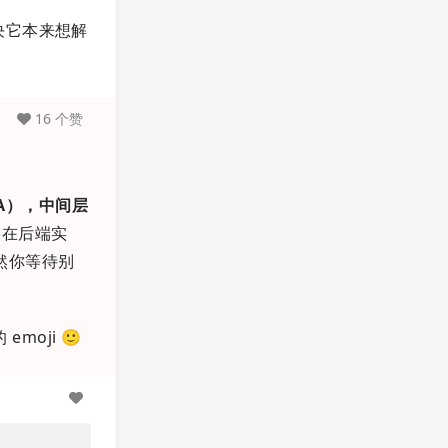
决它本来想解
16 个赞
PA），中间层
要在后端实
虽然你等待别
emoji 🙂