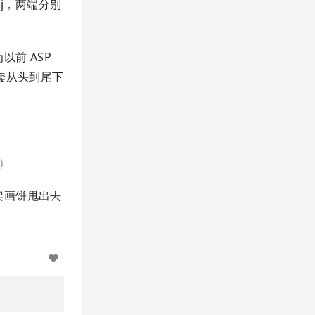
oj，两端分别
前 ASP
套从头到尾下
意）
架画饼甩出去