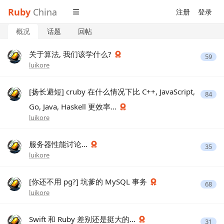
Ruby
China
注册
登录
概况
话题
回帖
关于算法, 我们该学什么?
59
luikore
[扬长避短] cruby 在什么情况下比 C++, JavaScript,
84
Go, Java, Haskell 更效率...
luikore
服务器性能讨论...
35
luikore
[你还不用 pg?] 坑爹的 MySQL 事务
68
luikore
Swift 和 Ruby 差别还是挺大的...
31