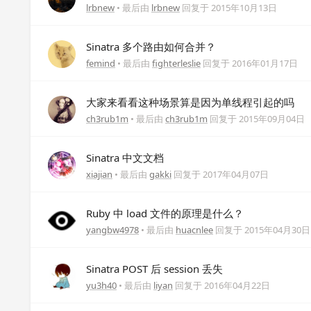
lrbnew
• 最后由
lrbnew
回复于
2015年10月13日
Sinatra 多个路由如何合并？
femind
• 最后由
fighterleslie
回复于
2016年01月17日
大家来看看这种场景算是因为单线程引起的吗
ch3rub1m
• 最后由
ch3rub1m
回复于
2015年09月04日
Sinatra 中文文档
xiajian
• 最后由
gakki
回复于
2017年04月07日
Ruby 中 load 文件的原理是什么？
yangbw4978
• 最后由
huacnlee
回复于
2015年04月30日
Sinatra POST 后 session 丢失
yu3h40
• 最后由
liyan
回复于
2016年04月22日