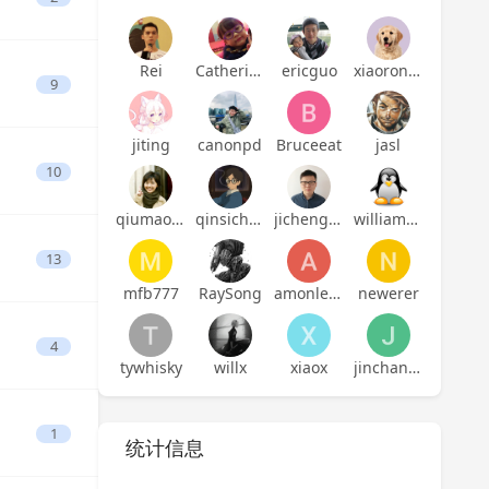
Rei
Catherine
ericguo
xiaoronglv
9
jiting
canonpd
Bruceeat
jasl
10
qiumaoyuan
qinsicheng
jicheng1014
williamherry
13
mfb777
RaySong
amonlei-github
newerer
4
tywhisky
willx
xiaox
jinchanchan
1
统计信息