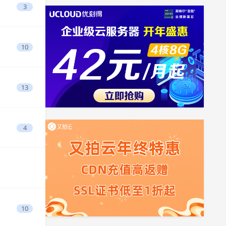
3
10
13
4
10