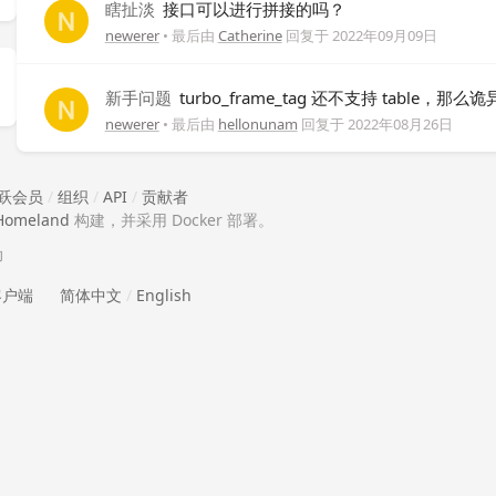
瞎扯淡
接口可以进行拼接的吗？
newerer
• 最后由
Catherine
回复于
2022年09月09日
新手问题
turbo_frame_tag 还不支持 table，那么诡
newerer
• 最后由
hellonunam
回复于
2022年08月26日
跃会员
/
组织
/
API
/
贡献者
Homeland
构建，并采用 Docker 部署。
助
 客户端
简体中文
/
English