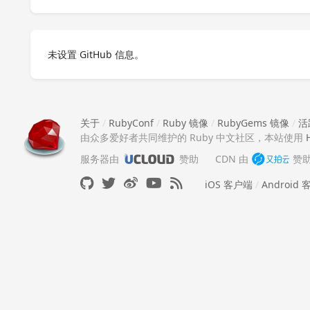
未设置 GitHub 信息。
关于
/
RubyConf
/
Ruby 镜像
/
RubyGems 镜像
/
活
由众多爱好者共同维护的 Ruby 中文社区，本站使用
服务器由
赞助
CDN 由
赞
iOS 客户端
/
Android