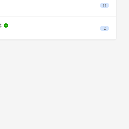
11
异
2