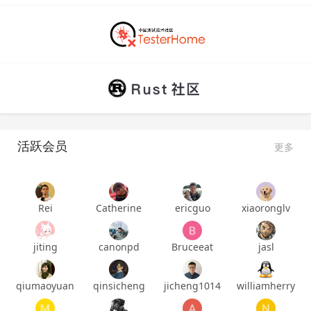
活跃会员
更多
Rei
Catherine
ericguo
xiaoronglv
jiting
canonpd
Bruceeat
jasl
qiumaoyuan
qinsicheng
jicheng1014
williamherry