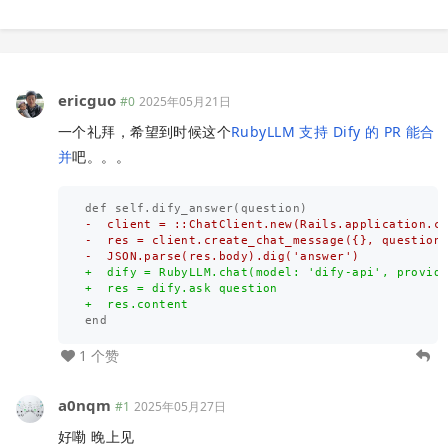
ericguo
#0
2025年05月21日
一个礼拜，希望到时候这个
RubyLLM 支持 Dify 的 PR 能合
并
吧。。。
-  client = ::ChatClient.new(Rails.application.cr
-  res = client.create_chat_message({}, question,
+  dify = RubyLLM.chat(model: 'dify-api', provide
+  res = dify.ask question

1 个赞
a0nqm
#1
2025年05月27日
好嘞 晚上见