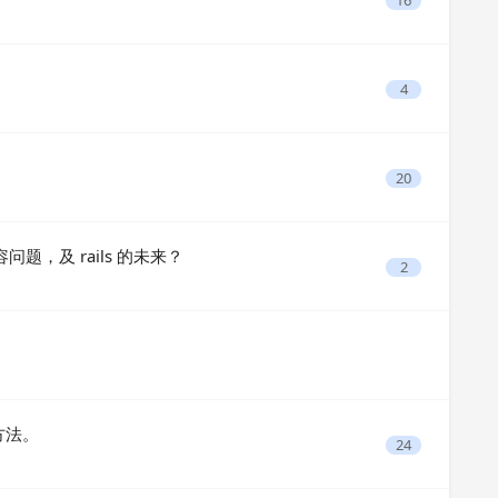
16
4
20
4 兼容问题，及 rails 的未来？
2
？
方法。
24