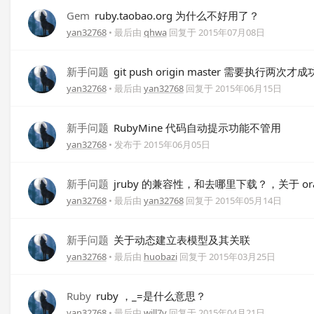
Gem
ruby.taobao.org 为什么不好用了？
yan32768
• 最后由
qhwa
回复于
2015年07月08日
新手问题
git push origin master 需要执行两次才
yan32768
• 最后由
yan32768
回复于
2015年06月15日
新手问题
RubyMine 代码自动提示功能不管用
yan32768
• 发布于
2015年06月05日
新手问题
jruby 的兼容性，和去哪里下载？，关于 o
yan32768
• 最后由
yan32768
回复于
2015年05月14日
新手问题
关于动态建立表模型及其关联
yan32768
• 最后由
huobazi
回复于
2015年03月25日
Ruby
ruby ，_=是什么意思？
yan32768
• 最后由
will7v
回复于
2015年04月21日