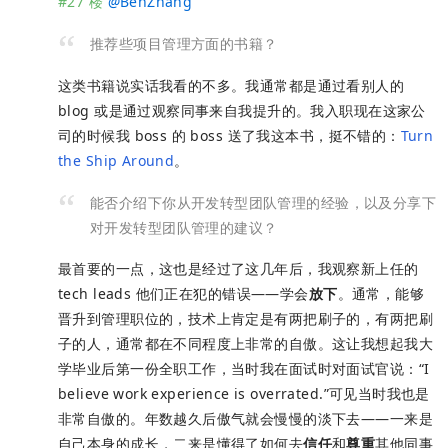
#27 楼
@
BenZhang
推荐些项目管理方面的书籍？
这类书籍说实话我看的不多。我通常都是通过看别人的
blog 或是通过观察同事来自我提升的。我入职现在这家公
司的时候我 boss 的 boss 送了我这本书，挺不错的：
Turn
the Ship Around
。
能否介绍下你从开发转型团队管理的经验，以及分享下
对开发转型团队管理的建议？
最首要的一点，这也是经过了这几年后，我观察新上任的
tech leads 他们正在犯的错误——学会
放下
。通常，能够
晋升到管理职位的，技术上肯定是有两把刷子的，有两把刷
子的人，通常都在不同程度上非常的自傲。这让我想起我大
学毕业后第一份全职工作，当时我在面试时对面试官说：“I
believe work experience is overrated.”可见当时我也是
非常自傲的。年数越久后傲气就会慢慢的淡下去——一来是
自己本身的成长，二来是懂得了如何去
信任
和
尊重
其他同事