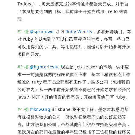
Todoist），每天应该完成的事情通常都当天完成。对于自
己本身想要达到的目标，我前阵子开始尝试用 Trello 来管
理。
#2 楼
@
springwq
订阅
Ruby Weekly
，多看开源项目。等
对 ruby 的认知到了可以自己写程序的时候，多写一些自己
可以用得到的小工具。等用熟练后，慢慢可以开始参与开源
项目的开发。
#3 楼
@
fighterleslie
现在是 job seeker 的市场，供不应
求——前提是优秀的程序员供不应求。基本上稍微有点工作
经验的 ruby 程序员全部都有工作了，很多公司（包括我们
公司在内）从一两年前开始就迫不得已的开始寻求有经验的
Java / .NET / 其他语言的程序员，开始培养他们写 ruby。
#4 楼
@
knwang
Brisbane 我不太了解，墨尔本和悉尼都
有规模相对较大的公司，所以对初级程序员的友好度还算
高。比方说我们公司，虽然其他部门仍然在招高级程序员，
但我所在的部门在最近的半年里已经招了三位初级的程序员