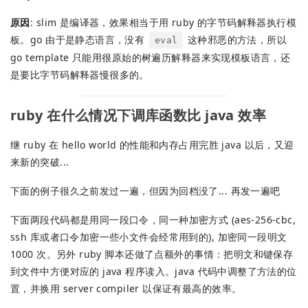
原因
: slim 是编译器，效果相当于用 ruby 的字节码解释器执行模
板。go 由于是静态语言，没有
这种邪恶的方法，所以
eval
go template 只能用很原始的树遍历解释器来实现模板语言，还
是要比字节码解释器慢很多的。
ruby 在什么情况下调库函数比 java 效率
继 ruby 在 hello world 的性能和内存占用完胜 java 以后，又迎
来新的突破...
下面的例子很久之前发过一遍，但因为回档没了... 再发一遍吧
下面两段代码都是用同一段口令，同一种加密方式 (aes-256-cbc,
ssh 库或者口令加密一些小文件会经常用到的), 加密同一段明文
1000 次。另外 ruby 脚本还做了点额外的事情：把明文和键保存
到文件中方便对应的 java 程序读入。java 代码中调整了方法的位
置，并换用 server compiler 以保证有最高的效率。