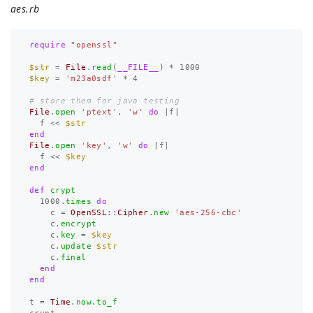
aes.rb
require
"openssl"
$str
=
File
.
read
(
__FILE__
)
*
1000
$key
=
'm23a0sdf'
*
4
# store them for java testing
File
.
open
'ptext'
,
'w'
do
|
f
|
f
<<
$str
end
File
.
open
'key'
,
'w'
do
|
f
|
f
<<
$key
end
def
crypt
1000
.
times
do
c
=
OpenSSL
::
Cipher
.
new
'aes-256-cbc'
c
.
encrypt
c
.
key
=
$key
c
.
update
$str
c
.
final
end
end
t
=
Time
.
now
.
to_f