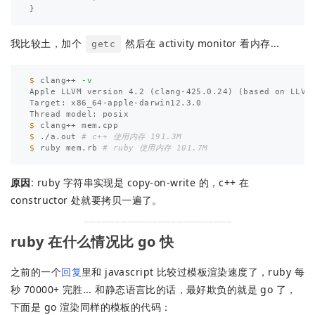
}
我比较土，加个
然后在 activity monitor 看内存...
getc
$ 
clang++ 
-v
Apple LLVM version 4.2 
(
clang-425.0.24
)
(
based on LLVM
Target: x86_64-apple-darwin12.3.0

$ 
$ 
./a.out 
# c++ 使用内存 191.3M
$ 
ruby mem.rb 
# ruby 使用内存 101.7M
原因
: ruby 字符串实现是 copy-on-write 的，c++ 在
constructor 处就要拷贝一遍了。
ruby 在什么情况比 go 快
之前的一个
回复
里和 javascript 比较过模板渲染速度了，ruby 每
秒 70000+ 完胜... 和静态语言比的话，最好欺负的就是 go 了，
下面是 go 渲染同样的模板的代码：