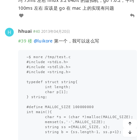
均 75ms 左右 linux 3.2 64bit 的虚拟机，go 1.0.2，平均
100ms 左右 应该是 go 在 mac 上的实现有问题
hhuai
#40
2013年04月20日
#39 楼
@
luikore
第一个，我可以这么写
~$ more /tmp/test.c

#include <stdio.h>

#include <stdlib.h>

#include <string.h>

typedef struct string{

        int length;

        char p[1];

} string;

#define MALLOC_SIZE 100000000

int main(){

        char *s = (char *)malloc(MALLOC_SIZE);

        memset(s,'-',MALLOC_SIZE);

        string ss ={MALLOC_SIZE, s};

        string b = {ss.length-1, ss.p+1};
