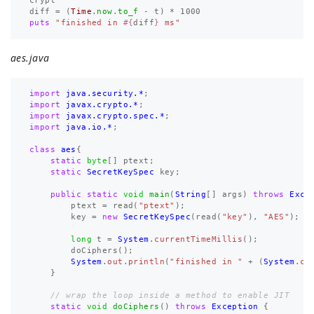
crypt
diff
=
(
Time
.
now
.
to_f
-
t
)
*
1000
puts
"finished in 
#{
diff
}
 ms"
aes.java
import
java.security.*
;
import
javax.crypto.*
;
import
javax.crypto.spec.*
;
import
java.io.*
;
class
aes
{
static
byte
[]
ptext
;
static
SecretKeySpec
key
;
public
static
void
main
(
String
[]
args
)
throws
Exce
ptext
=
read
(
"ptext"
);
key
=
new
SecretKeySpec
(
read
(
"key"
),
"AES"
);
long
t
=
System
.
currentTimeMillis
();
doCiphers
();
System
.
out
.
println
(
"finished in "
+
(
System
.
cu
}
// wrap the loop inside a method to enable JIT
static
void
doCiphers
()
throws
Exception
{