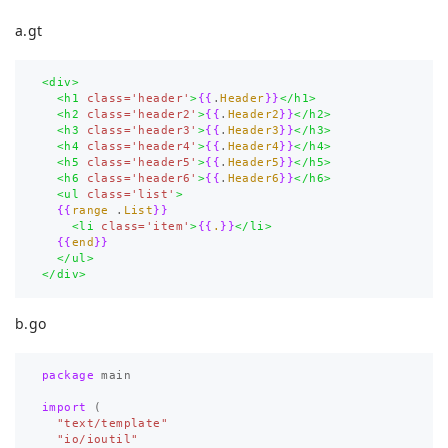
a.gt
<div>
<h1
class=
'header'
>
{{
.
Header
}}
</h1>
<h2
class=
'header2'
>
{{
.
Header2
}}
</h2>
<h3
class=
'header3'
>
{{
.
Header3
}}
</h3>
<h4
class=
'header4'
>
{{
.
Header4
}}
</h4>
<h5
class=
'header5'
>
{{
.
Header5
}}
</h5>
<h6
class=
'header6'
>
{{
.
Header6
}}
</h6>
<ul
class=
'list'
>
{{
range
.
List
}}
<li
class=
'item'
>
{{
.
}}
</li>
{{
end
}}
</ul>
</div>
b.go
package
main
import
(
"text/template"
"io/ioutil"