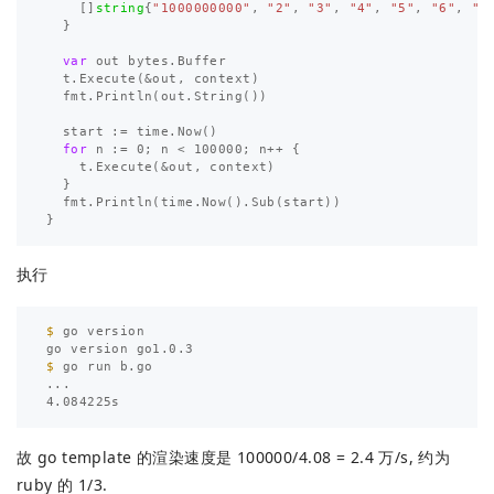
[]
string
{
"1000000000"
,
"2"
,
"3"
,
"4"
,
"5"
,
"6"
,
"7
}
var
out
bytes
.
Buffer
t
.
Execute
(
&
out
,
context
)
fmt
.
Println
(
out
.
String
())
start
:=
time
.
Now
()
for
n
:=
0
;
n
<
100000
;
n
++
{
t
.
Execute
(
&
out
,
context
)
}
fmt
.
Println
(
time
.
Now
()
.
Sub
(
start
))
}
执行
$ 
go version

$ 
go run b.go

...

故 go template 的渲染速度是 100000/4.08 = 2.4 万/s, 约为
ruby 的 1/3.