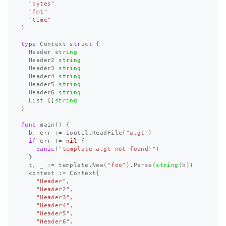
"bytes"
"fmt"
"time"
)
type
Context
struct
{
Header
string
Header2
string
Header3
string
Header4
string
Header5
string
Header6
string
List
[]
string
}
func
main
()
{
b
,
err
:=
ioutil
.
ReadFile
(
"a.gt"
)
if
err
!=
nil
{
panic
(
"template a.gt not found!"
)
}
t
,
_
:=
template
.
New
(
"foo"
)
.
Parse
(
string
(
b
))
context
:=
Context
{
"Header"
,
"Header2"
,
"Header3"
,
"Header4"
,
"Header5"
,
"Header6"
,