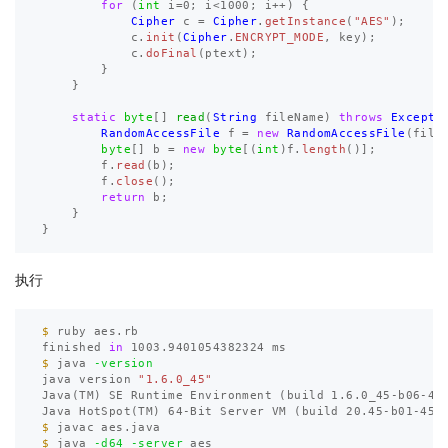
for
(
int
i
=
0
;
i
<
1000
;
i
++)
{
Cipher
c
=
Cipher
.
getInstance
(
"AES"
);
c
.
init
(
Cipher
.
ENCRYPT_MODE
,
key
);
c
.
doFinal
(
ptext
);
}
}
static
byte
[]
read
(
String
fileName
)
throws
Excepti
RandomAccessFile
f
=
new
RandomAccessFile
(
file
byte
[]
b
=
new
byte
[(
int
)
f
.
length
()];
f
.
read
(
b
);
f
.
close
();
return
b
;
}
}
执行
$ 
ruby aes.rb

finished 
in 
$ 
java 
-version
java version 
"1.6.0_45"
Java
(
TM
)
 SE Runtime Environment 
(
build 1.6.0_45-b06-45
Java HotSpot
(
TM
)
 64-Bit Server VM 
(
build 20.45-b01-451
$ 
$ 
java 
-d64
-server
 aes
