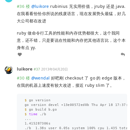
#36 楼
@
luikore
rubinius 无实用价值，jruby 还是 java.
在我看看恰恰你所说的残废语言，现在发展势头最猛，好几
大公司都在改进
ruby 做命令行工具的性能和内存优势都很大，这个我同
意，还不错，只是要说在性能和内存把其他语言比，这个本
身有点 yy.
luikore
#37
2013年04月20日
#30 楼
@
wendal
好吧刚 checkout 了 go 的 edge 版本，
在我的机器上速度有较大改进，接近 ruby slim 了。
$ 
go version

go version devel +13e00572ed0b Thu Apr 18 17:37:
$ 
$ 
time
 ./b

...

1.415287306s
