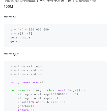
下面两段代码都创建了两个字符串对象，两个长度都差不多
100M
mem.rb
s
=
'-'
*
100_000_000
b
=
s
[
1
..-
1
]
puts
b
.
size
gets
mem.cpp
#include
<string>
#include
<cstdlib>
#include
<cstdio>
using
namespace
std
;
int
main
(
int
argc
,
char
const
*
argv
[])
{
string
s
=
string
(
100000000
,
'-'
);
string
b
=
string
(
s
,
1
);
printf
(
"%lu
\n
"
,
b
.
size
());
getchar
();
return
0
;