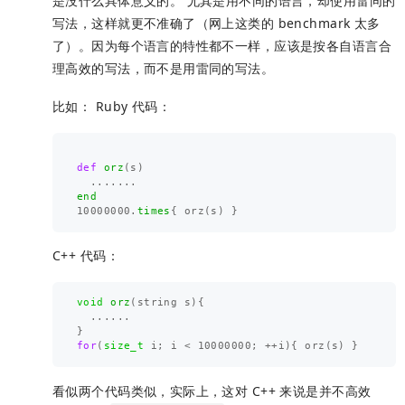
是没什么具体意义的。 尤其是用不同的语言，却使用雷同的
写法，这样就更不准确了（网上这类的 benchmark 太多
了）。因为每个语言的特性都不一样，应该是按各自语言合
理高效的写法，而不是用雷同的写法。
比如： Ruby 代码：
def
orz
(
s
)
......
.
end
10000000
.
times
{
orz
(
s
)
}
C++ 代码：
void
orz
(
string
s
){
......
}
for
(
size_t
i
;
i
<
10000000
;
++
i
){
orz
(
s
)
}
看似两个代码类似，实际上，这对 C++ 来说是并不高效