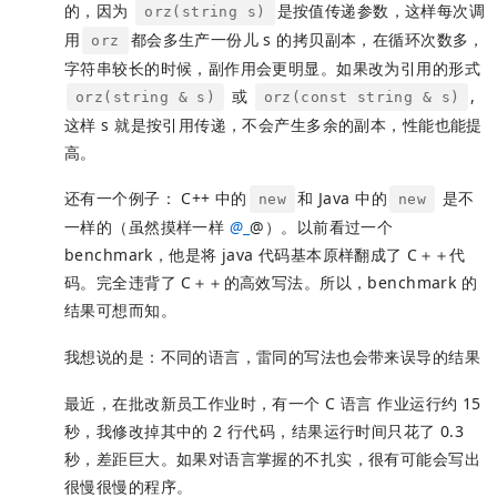
的，因为
是按值传递参数，这样每次调
orz(string s)
用
都会多生产一份儿 s 的拷贝副本，在循环次数多，
orz
字符串较长的时候，副作用会更明显。如果改为引用的形式
或
,
orz(string & s)
orz(const string & s)
这样 s 就是按引用传递，不会产生多余的副本，性能也能提
高。
还有一个例子： C++ 中的
和 Java 中的
是不
new
new
一样的（虽然摸样一样
@
_
@）。以前看过一个
benchmark，他是将 java 代码基本原样翻成了 C＋＋代
码。完全违背了 C＋＋的高效写法。所以，benchmark 的
结果可想而知。
我想说的是：不同的语言，雷同的写法也会带来误导的结果
最近，在批改新员工作业时，有一个 C 语言 作业运行约 15
秒，我修改掉其中的 2 行代码，结果运行时间只花了 0.3
秒，差距巨大。如果对语言掌握的不扎实，很有可能会写出
很慢很慢的程序。