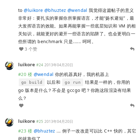
to
@
luikore
@
bhuztez
@
wendal
我觉得这篇帖子的意义
非常好：要扎实的掌握你所掌握语言，才能“扬长避短”，最
大发挥语言的效能。如果再能掌握一些底层知识和 VM 的相
关知识，就能更好的避开一些语言的陷阱了。也会更明白一
些所谓的 benchmark 只是...... 呵呵。
3 个赞
luikore
#24
2013年04月20日
#20 楼
@
wendal
你的机器真好，我的机器上
以后和
结果是一样的，你用的
go build
go run
go 版本是什么？不会是 gccgo 吧？你跑这段渲染有结果
么？
luikore
#25
2013年04月20日
#23 楼
@
bhuztez
... 例子一改改是可以比 C++ 快的，其它
的就靠你了