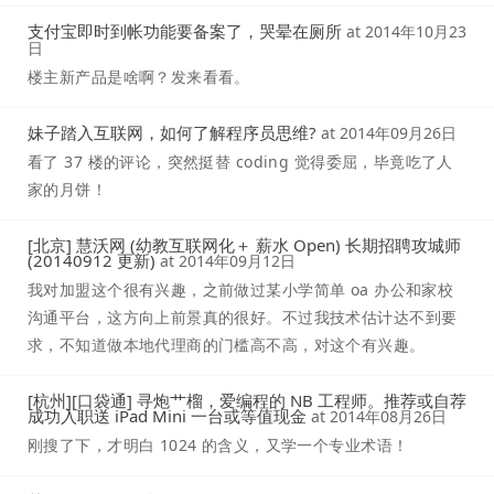
支付宝即时到帐功能要备案了，哭晕在厕所
at
2014年10月23
日
楼主新产品是啥啊？发来看看。
妹子踏入互联网，如何了解程序员思维?
at
2014年09月26日
看了 37 楼的评论，突然挺替 coding 觉得委屈，毕竟吃了人
家的月饼！
[北京] 慧沃网 (幼教互联网化＋ 薪水 Open) 长期招聘攻城师
(20140912 更新)
at
2014年09月12日
我对加盟这个很有兴趣，之前做过某小学简单 oa 办公和家校
沟通平台，这方向上前景真的很好。不过我技术估计达不到要
求，不知道做本地代理商的门槛高不高，对这个有兴趣。
[杭州][口袋通] 寻炮艹榴，爱编程的 NB 工程师。推荐或自荐
成功入职送 iPad Mini 一台或等值现金
at
2014年08月26日
刚搜了下，才明白 1024 的含义，又学一个专业术语！