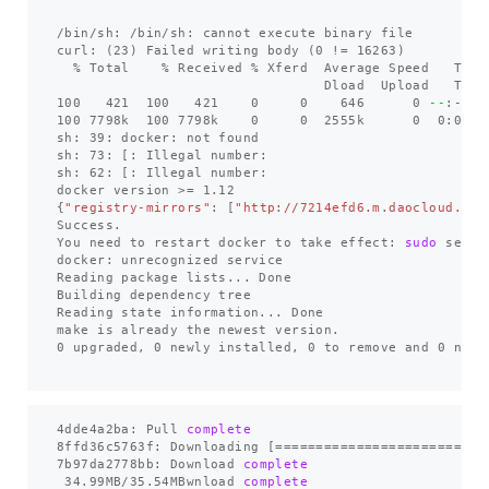
/bin/sh: /bin/sh: cannot execute binary file

curl: 
(
23
)
 Failed writing body 
(
0 
!=
 16263
)
  % Total    % Received % Xferd  Average Speed   Time 
                                 Dload  Upload   Total
100   421  100   421    0     0    646      0 
--
:--:-
100 7798k  100 7798k    0     0  2555k      0  0:00:0
sh: 39: docker: not found

sh: 73: 
[
: Illegal number:

sh: 62: 
[
: Illegal number:

docker version 
>=
{
"registry-mirrors"
: 
[
"http://7214efd6.m.daocloud.io"
Success.

You need to restart docker to take effect: 
sudo 
servi
docker: unrecognized service

Reading package lists... Done

Building dependency tree

Reading state information... Done

make is already the newest version.

0 upgraded, 0 newly installed, 0 to remove and 0 not u
4dde4a2ba: Pull 
8ffd36c5763f: Downloading 
[==========================
7b97da2778bb: Download 
complete

34.99MB/35.54MBwnload 