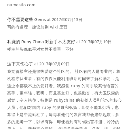
namesilo.com
你不需要这些 Gems
at
2017年07月13日
写的有道理，建议加到 wiki 里面
我觉的 Ruby China 对新手不太友好
at
2017年07月10日
楼主的头像似乎对女性不尊重，不好
这下真伤心了
at
2017年07月09日
我觉得楼主还是很热爱这个社区的。 社区有的人是专业的计算
机程序从业者，有的仅仅只能利用班后时间来了解和学习，是
连业余都谈不上的爱好者。我感觉 ruby 的高手较其他语言的
高手，更年轻，聪明，而且英文好，也很勤奋，有大卫汉森的
感觉，令人艳羡，特别是 rubychina 的初创人员和论坛的核心
人员，他们对国内 ruby 的发展和弘扬，即使不能算灯塔，也
算得上是中流砥柱了，每每看他们的发言我都会肃然起敬，多
多的思考一下，以求有得，即使看到有时候出言不逊，冷冷的
甩上一句，我都完全理解。 俗话说愚者千虑，必有一得，当我