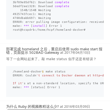
3bf09e05df62: Download 
3dedf2ee1328: Download 
complete

154B/154B Waiting

49257437cec1: Waiting

4700dbabb697: Waiting

ERROR: error pulling image configuration: received un
make: 
***
[
install
]
 Error 1

root@hcspdrb:/home/hcpf/homeland-docker#

部署完成 homeland 之后，重启后使用 sudo make start 报
错，页面提示 502BAD Gateway
at
2017年04月10日
等了一会网站起来了。敲 make status 似乎还是有错误？
/homeland-docker
$ 
make status

ERROR: Couldn
't connect to Docker daemon at http+dock
If it'
s at a non-standard location, specify the URL w
make: 
***
[
status] Error 1

为什么 Ruby 的视频教程这么少?
at
2016年03月09日