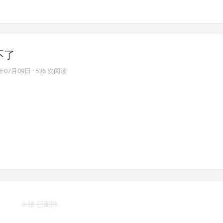
决不了
5年07月09日
· 536 次阅读
0 楼 已删除