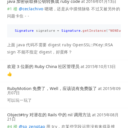
java 加密获取裸公钥转换成 ruby code
at
2016年01月13日
#1 楼
@
ceclachivo
嗯嗯，还是从中摸情脉络 不过又被另外的
问题卡住 - -
Signature
signature
=
Signature
.
getInstance
(
"NONEwith
上面 java 代码不需要 digest ruby OpenSSL::PKey::RSA
sign 不能不指定 digest，好蛋疼？
欢迎 3 位新的 Ruby China 社区管理员
at
2015年10月13日
👍
RubyMotion 免费了，Well，应该说有免费版了
at
2015年09
月07日
可以玩一玩了
Object#try 对潜在的 Rails 中的 nil 调用方法
at
2015年08月
21日
#4 楼
@
so_zengtao
用 try，在某些字段运营没有来得及维