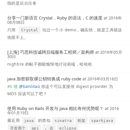
指的是后台任务
分享一门新语言 Crystal，Ruby 的语法，C 的速度
at
2016年
08月08日
只用
玩过一个小 demo，确实快，就是工具链这
Crystal
块跟不上。
[上海] 巧思科技诚聘后端服务工程师／架构师
at
2016年05月
30日
nightire 的帖子都能愉快地讨论前端，哈哈哈
java 加密获取裸公钥转换成 ruby code
at
2016年03月16日
#6 楼
@
tianlitao
你这个可以直接传 digest provider 为
MD5 应该可以了吧？
使用 Ruby on Rails 开发与 Java 相比有何优势呢？
at
2016
年01月19日
最近用
的类似
java
sinatra
框架
sparkjava
开发两个
api
, 在
eclipse