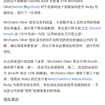
总部位于柏林的 SoundCloud 开发者 Erik Michaels-
Ober(
twitter
和
github
) 对于在源码这个层级如何提升 Ruby 性
能优化，进行了一次演讲。
Michaels-Ober 首先注意到的是，大多数开发人员对过早的性能
优化有偏见。他引用了斯坦福教授、算法设计和分析之父
Donald
Knuth
,在 1974 年的一句话 "过早的优化乃万恶之源"。
Michaels-Ober 指出适当的但不合时宜的优化的确会让代码“丑
陋，难以阅读和更复杂”，所以只有在必要或合时宜时，进行代码
优化。
什么时候进行优化呢？这里，Michaels-Ober 再次引用 Knuth，
他有两个标准：第一，优化可以轻易获得；第二，优化的好处巨
大 (Knuth 给出 12% 的阈值)。Michaels-Ober 增加了第三个标
准，借用自 Ruby 的主设计者
Matz(Yukihiro Matsumoto)
:
Ruby 为程序员快乐而生，所以优化也应使程序员感到快乐 -- 不
论是让代码更“漂亮”或拥有更好的性能。
优化层次