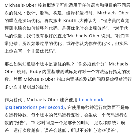
Michaels-Ober 接着概述了可能适用于任何语言和项目的不同层
次的优化：设计、源码、构建、编译和运行时。Michaels-Ober
的重点是源码优化。再次搬出 Knuth ,大神认为：“程序员的直觉
预测电脑会如何解释的代码、是否优化时会出现偏差”。 “对于代
码的快慢，我们没有很好的直觉”Michaels-Ober 说到。“我们常
常犯错，所以如果过早的优化，或许你认为你在优化它，但实际
上你在写一个非最优代码”。
那么如果知道哪个版本是更优的呢？ “你必须跑个分”, Michaels-
Ober 说到。Ruby 内置基准测试库允许对一个方法运行指定的次
数。然而 Michaels-Ober 指出内置基准测试的问题是你得猜运行
多少次才是明显的提升。
作为替代，Michaels-Ober 建议使用
benchmark-
ips(iteratorions per second)
, 它使用每秒钟运行次数而不是每
次运行秒数。每个版本的代码运行五秒，会生成一个代码运行次
数的“报告”。 “5 秒时间是一个足够长的时间，足以移除统计误
差；运行次数越多，误差会越低，所以不必担心这些误差”。