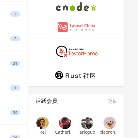
7
2
31
1
活跃会员
更多
34
Rei
Catherine
ericguo
xiaoronglv
14