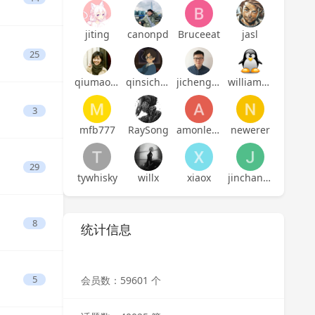
jiting
canonpd
Bruceeat
jasl
25
qiumaoyuan
qinsicheng
jicheng1014
williamherry
3
mfb777
RaySong
amonlei-github
newerer
29
tywhisky
willx
xiaox
jinchanchan
8
统计信息
5
会员数：59601 个