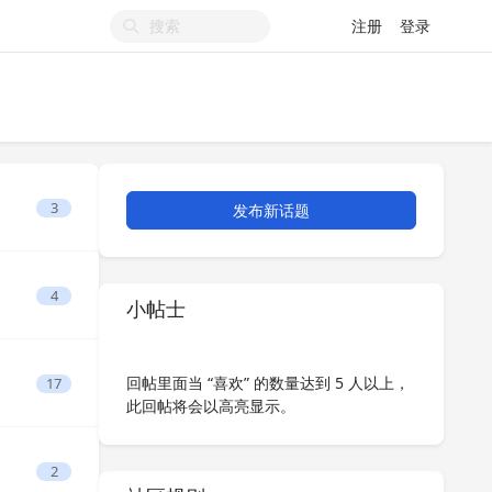
注册
登录
3
发布新话题
4
小帖士
回帖里面当 “喜欢” 的数量达到 5 人以上，
17
此回帖将会以高亮显示。
2