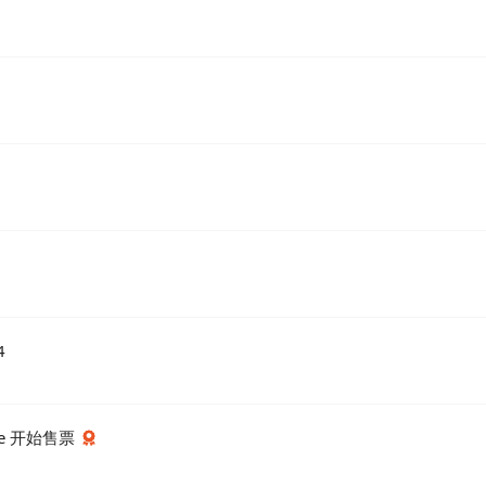
4
wire 开始售票