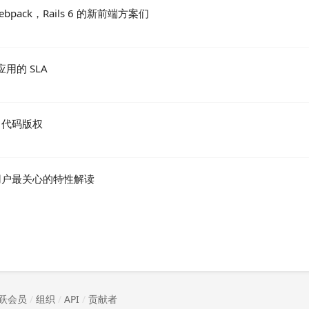
 到 Webpack，Rails 6 的新前端方案们
S 应用的 SLA
by 代码版权
 与 12 用户最关心的特性解读
跃会员
/
组织
/
API
/
贡献者