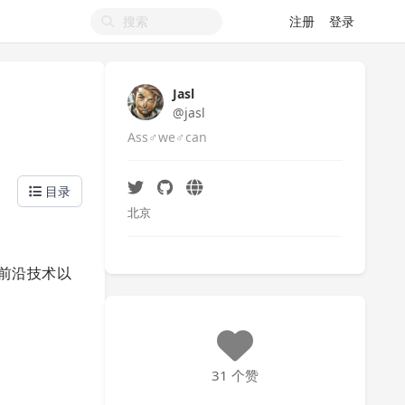
注册
登录
Jasl
@jasl
Ass♂we♂can
目录
北京
受前沿技术以
31 个赞