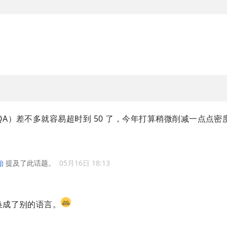
 QA）差不多就容易超时到 50 了，今年打算稍微削减一点点
始
提及了此话题。
05月16日 18:13
 换成了别的语言。