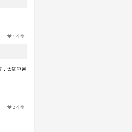
1 个赞
密度，太满容易
2 个赞