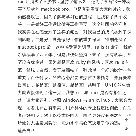
ror 让我买了不少书，坚持了这么久，还为了学好它一冲动
买了新款的 macbook pro。但是直到看完大家的讨论，我
仍然喜欢它。因为了解与学习它的过程，让我有了两个收
获：一是做好工作远比做完工作重要，这个社团的坚守者让
我实实在在感受到了这样的氛围，对我自己的成长起到了深
刻影响；二是好工具是做好工作的重要保证，特别是买了
macbook pro 后，这种感受更为明显。rails 好难学，我断
断续续学了四五年，但是我仍然坚持下来了，没有放弃，甚
至没有犹豫过，因为就是喜欢 ruby 的风格，喜欢 rails 的
范，舒服，自然。看了这篇帖子，我觉得一个好的设计非常
重要，而任何设计的核心必然要依据哲学来指导、并解决本
质问题，越是真理越简洁、越是真理越明了，UNIX 的生命
力就直接体现了这一点，我想 ror 与 unix 是否有相似之
处，请大家评判。对照 windows 与 unix\linux，大家会发
现，前者用户占有率高，用户群体的专业程度比例低，而后
者正好相反，对于吃技术饭的人，哪个更好没有绝对的，你
所处的人生发展阶段、能力水平与心态决定了你的选择是否
适合自己。