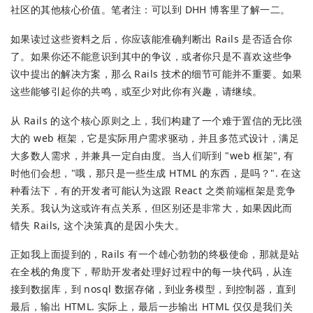
社区的其他核心价值。笔者注：可以到 DHH 博客里了解一二。
如果读过这些资料之后，你应该能准确判断出 Rails 是否适合你
了。如果你还不能意识到其中的争议，或者你只是不喜欢这些争
议中提出的解决方案，那么 Rails 技术的细节可能并不重要。如果
这些能够引起你的共鸣，或至少对此你有兴趣，请继续。
从 Rails 的这个核心原则之上，我们构建了一个难于置信的无比强
大的 web 框架，它是实际用户需求驱动，并且多范式设计，满足
大多数人需求，并兼具一定自由度。当人们听到 "web 框架", 有
时他们会想，"哦，那只是一些生成 HTML 的东西，是吗？". 在这
种看法下，有的开发者可能认为这跟 React 之类前端框架是竞争
关系。我认为这或许有点关系，但区别还是非常大，如果因此而
错失 Rails, 这个决策真的是因小失大。
正如我上面提到的，Rails 有一个雄心勃勃的终极使命，那就是站
在全栈的角度下，帮助开发者处理好过程中的每一块代码，从连
接到数据库，到 nosql 数据存储，到业务模型，到控制器，直到
最后，输出 HTML. 实际上，最后一步输出 HTML 仅仅是我们关