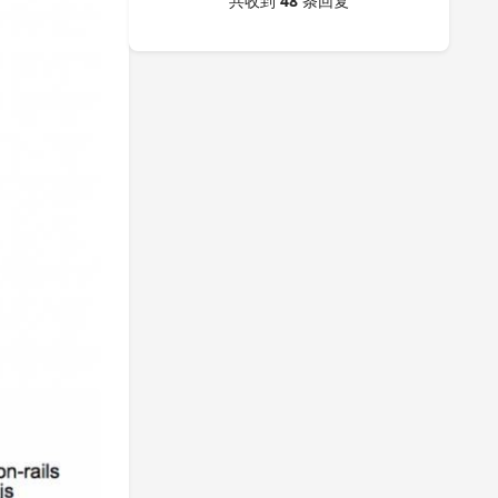
共收到
48
条回复