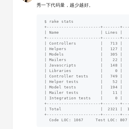
秀一下代码量，越少越好。
$ rake stats

+----------------------+-------+---
| Name                 | Lines |   
+----------------------+-------+---
| Controllers          |   713 |   
| Helpers              |   127 |   
| Models               |   305 |   
| Mailers              |    22 |   
| Javascripts          |   148 |   
| Libraries            |     0 |   
| Controller tests     |   749 |   
| Helper tests         |    52 |   
| Model tests          |   194 |   
| Mailer tests         |    11 |   
| Integration tests    |     0 |   
+----------------------+-------+---
| Total                |  2321 |  1
+----------------------+-------+---