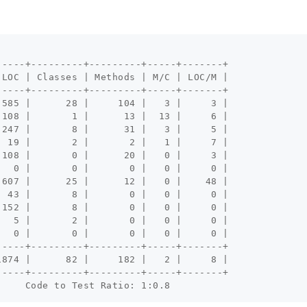
----+---------+---------+-----+-------+

LOC | Classes | Methods | M/C | LOC/M |

----+---------+---------+-----+-------+

585 |      28 |     104 |   3 |     3 |

108 |       1 |      13 |  13 |     6 |

247 |       8 |      31 |   3 |     5 |

 19 |       2 |       2 |   1 |     7 |

108 |       0 |      20 |   0 |     3 |

  0 |       0 |       0 |   0 |     0 |

607 |      25 |      12 |   0 |    48 |

 43 |       8 |       0 |   0 |     0 |

152 |       8 |       0 |   0 |     0 |

  5 |       2 |       0 |   0 |     0 |

  0 |       0 |       0 |   0 |     0 |

----+---------+---------+-----+-------+

874 |      82 |     182 |   2 |     8 |

----+---------+---------+-----+-------+
