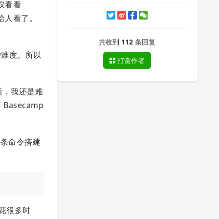
议看看
以给人看了。
共收到
112
条回复
护难度。所以
打赏作者
后，我还是难
asecamp
一条命令搭建
会花很多时