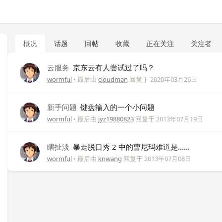
概况
话题
回帖
收藏
正在关注
关注者
云服务
京东云有人尝试过了吗？
wormful
• 最后由
cloudman
回复于
2020年03月26日
新手问题
键盘输入的一个小问题
wormful
• 最后由
jyz19880823
回复于
2013年07月19日
瞎扯淡
暴走脱口秀 2 中的曹尼玛难道是……
wormful
• 最后由
knwang
回复于
2013年07月08日