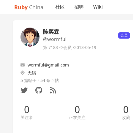
Ruby
China
社区
招聘
Wiki
陈奕霖
会员
@wormful
第 7183 位会员 /
2013-05-19
wormful@gmail.com
无锡
5
篇帖子
/
54
条回帖
0
0
0
关注者
正在关注
收藏