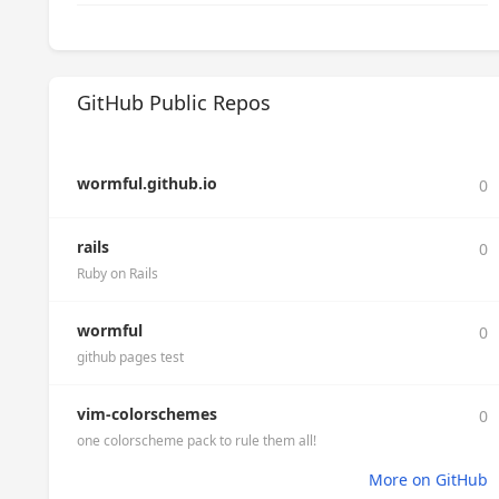
GitHub Public Repos
wormful.github.io
0
rails
0
Ruby on Rails
wormful
0
github pages test
vim-colorschemes
0
one colorscheme pack to rule them all!
More on GitHub