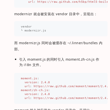
url
:
https://raw.github.com/h5bp/html5-boile
modernizr 就会被安装在 vendor 目录中，呈现出：
vendor

而 modernizr.js 同时会被缓存在 ~/.linner/bundles 内
部。
引入 moment.js 的同时引入 moment.zh-cn.js 作
为 i18n 文件。
moment.js
:
version
:
2.4.0
url
:
https://raw.github.com/moment/moment/2.4.
moment/zh-ch.js
:
version
:
2.4.0
url
:
https://raw.github.com/moment/moment/2.4.