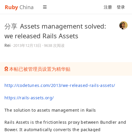
Ruby
China
注册
登录
分享
Assets management solved:
we released Rails Assets
Rei
·
2013年12月13日
· 9638 次阅读
本帖已被管理员设置为精华贴
http://codetunes.com/2013/we-released-rails-assets/
https://rails-assets.org/
The solution to assets management in Rails
Rails Assets is the frictionless proxy between Bundler and
Bower. It automatically converts the packaged