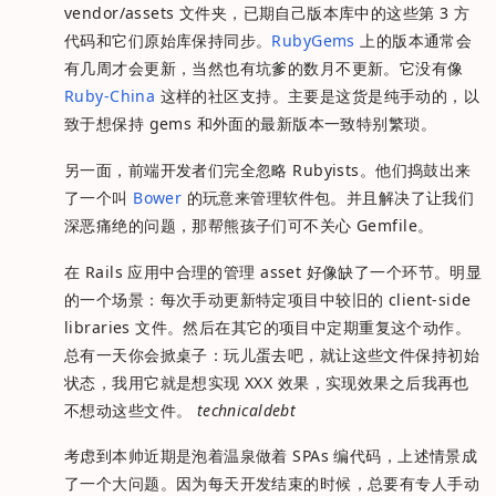
vendor/assets 文件夹，已期自己版本库中的这些第 3 方
代码和它们原始库保持同步。
RubyGems
上的版本通常会
有几周才会更新，当然也有坑爹的数月不更新。它没有像
Ruby-China
这样的社区支持。主要是这货是纯手动的，以
致于想保持 gems 和外面的最新版本一致特别繁琐。
另一面，前端开发者们完全忽略 Rubyists。他们捣鼓出来
了一个叫
Bower
的玩意来管理软件包。并且解决了让我们
深恶痛绝的问题，那帮熊孩子们可不关心 Gemfile。
在 Rails 应用中合理的管理 asset 好像缺了一个环节。明显
的一个场景：每次手动更新特定项目中较旧的 client-side
libraries 文件。然后在其它的项目中定期重复这个动作。
总有一天你会掀桌子：玩儿蛋去吧，就让这些文件保持初始
状态，我用它就是想实现 XXX 效果，实现效果之后我再也
不想动这些文件。
technicaldebt
考虑到本帅近期是泡着温泉做着 SPAs 编代码，上述情景成
了一个大问题。因为每天开发结束的时候，总要有专人手动