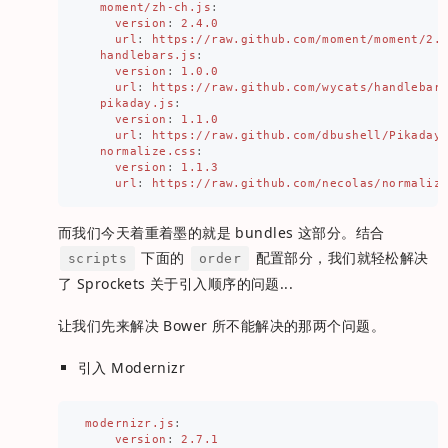
moment/zh-ch.js
:
version
:
2.4.0
url
:
https://raw.github.com/moment/moment/2.
handlebars.js
:
version
:
1.0.0
url
:
https://raw.github.com/wycats/handlebar
pikaday.js
:
version
:
1.1.0
url
:
https://raw.github.com/dbushell/Pikaday
normalize.css
:
version
:
1.1.3
url
:
https://raw.github.com/necolas/normaliz
而我们今天着重着墨的就是 bundles 这部分。结合
下面的
配置部分，我们就轻松解决
scripts
order
了 Sprockets 关于引入顺序的问题...
让我们先来解决 Bower 所不能解决的那两个问题。
引入 Modernizr
modernizr.js
:
version
:
2.7.1