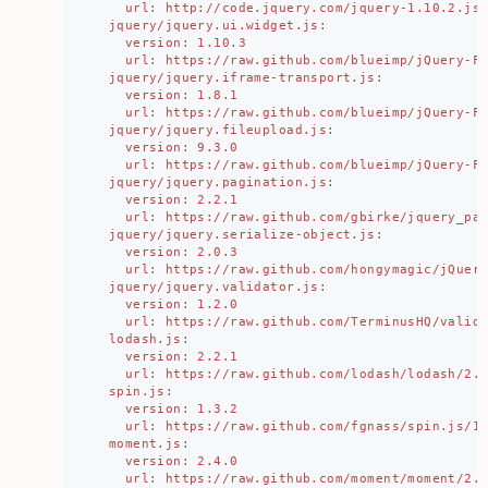
url
:
http://code.jquery.com/jquery-1.10.2.js
jquery/jquery.ui.widget.js
:
version
:
1.10.3
url
:
https://raw.github.com/blueimp/jQuery-F
jquery/jquery.iframe-transport.js
:
version
:
1.8.1
url
:
https://raw.github.com/blueimp/jQuery-F
jquery/jquery.fileupload.js
:
version
:
9.3.0
url
:
https://raw.github.com/blueimp/jQuery-F
jquery/jquery.pagination.js
:
version
:
2.2.1
url
:
https://raw.github.com/gbirke/jquery_pa
jquery/jquery.serialize-object.js
:
version
:
2.0.3
url
:
https://raw.github.com/hongymagic/jQuer
jquery/jquery.validator.js
:
version
:
1.2.0
url
:
https://raw.github.com/TerminusHQ/valid
lodash.js
:
version
:
2.2.1
url
:
https://raw.github.com/lodash/lodash/2.
spin.js
:
version
:
1.3.2
url
:
https://raw.github.com/fgnass/spin.js/1
moment.js
:
version
:
2.4.0
url
:
https://raw.github.com/moment/moment/2.