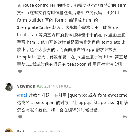
者 route controller 的时候，都需要动态地将特定的 slim
文件（这些文件有时候也包含后端生成的代码，比如用
form builder 写的 form）编译成 html 给
$templateCache 载入，这是核心需求，不可能像 ui-
bootstrap 等第三方库的测试那样傻乎乎的在 js 里面重复
手写 html，他们可以这样做是因为作为库的 template 比
较小，也不太会变的，而面向用户的 app 需求经常变，
template 更大，修改频繁，在 js 里重复手写 html 简直是
噩梦……我试过的有且只有 teaspoon 能用原生方法实现
ytwman
#30
2014年01月03日
@
Rei
讨教个问题，在引用 jquery.xx 或者 font-awesome
这类的 assets gem 的时候，往 app.js 和 app.css 引用该
怎么写呢？貌似。和 - 会在编译的时候出错。
Rei
#31
2014年01月03日