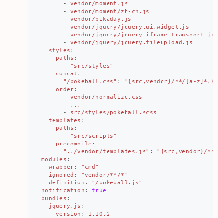
-
vendor/moment.js
-
vendor/moment/zh-ch.js
-
vendor/pikaday.js
-
vendor/jquery/jquery.ui.widget.js
-
vendor/jquery/jquery.iframe-transport.js
-
vendor/jquery/jquery.fileupload.js
styles
:
paths
:
-
"
src/styles"
concat
:
"
/pokeball.css"
:
"
{src,vendor}/**/[a-z]*.{
order
:
-
vendor/normalize.css
-
...
-
src/styles/pokeball.scss
templates
:
paths
:
-
"
src/scripts"
precompile
:
"
../vendor/templates.js"
:
"
{src,vendor}/**
modules
:
wrapper
:
"
cmd"
ignored
:
"
vendor/**/*"
definition
:
"
/pokeball.js"
notification
:
true
bundles
:
jquery.js
:
version
:
1.10.2