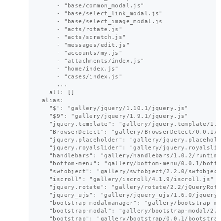
    - "base/common_modal.js"

    - "base/select_link_modal.js"

    - "base/select_image_modal.js

    - "acts/rotate.js"

    - "acts/scratch.js"

    - "messages/edit.js"

    - "accounts/my.js"

    - "attachments/index.js"

    - "home/index.js"

    - "cases/index.js"

    ...

  all: []

alias:

  "$": "gallery/jquery/1.10.1/jquery.js"

  "$9": "gallery/jquery/1.9.1/jquery.js"

  "jquery.template": "gallery/jquery.template/1.0
  "BrowserDetect": "gallery/BrowserDetect/0.0.1/B
  "jquery.placeholder": "gallery/jquery.placehold
  "jquery.royalslider": "gallery/jquery.royalslid
  "handlebars": "gallery/handlebars/1.0.2/runtime
  "bottom-menu": "gallery/bottom-menu/0.0.1/botto
  "swfobject": "gallery/swfobject/2.2.0/swfobject
  "iscroll": "gallery/iscroll/4.1.9/iscroll.js"

  "jquery.rotate": "gallery/rotate/2.2/jQueryRota
  "jquery_ujs": "gallery/jquery_ujs/1.6.0/jquery_
  "bootstrap-modalmanager": "gallery/bootstrap-mo
  "bootstrap-modal": "gallery/bootstrap-modal/2.2
  "bootstrap": "gallery/bootstrap/0.0.1/bootstrap