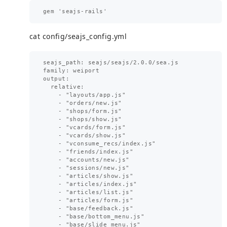
cat config/seajs_config.yml
seajs_path: seajs/seajs/2.0.0/sea.js

family: weiport

output:

  relative:

    - "layouts/app.js"

    - "orders/new.js"

    - "shops/form.js"

    - "shops/show.js"

    - "vcards/form.js"

    - "vcards/show.js"

    - "vconsume_recs/index.js"

    - "friends/index.js"

    - "accounts/new.js"

    - "sessions/new.js"

    - "articles/show.js"

    - "articles/index.js"

    - "articles/list.js"

    - "articles/form.js"

    - "base/feedback.js"

    - "base/bottom_menu.js"

    - "base/slide_menu.js"
