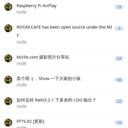
Raspberry Pi AirPlay
18
miclle
ROOM.CAFE has been open source under the MI
4
T
miclle
Miclle.com 摄影照片分享站
24
miclle
卖个萌 :) ，Show 一下大家的小孩
58
miclle
如何去掉 Rails3.2.1 下多余的 LOG 输出？
22
miclle
FFTS.IO [更新]
16
miclle