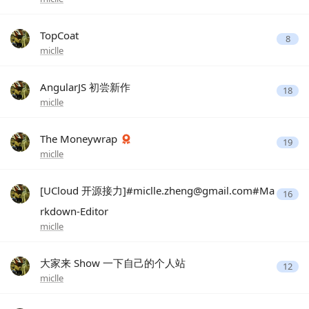
TopCoat
8
miclle
AngularJS 初尝新作
18
miclle
The Moneywrap
19
miclle
[UCloud 开源接力]#
miclle.zheng@gmail.com
#Ma
16
rkdown-Editor
miclle
大家来 Show 一下自己的个人站
12
miclle