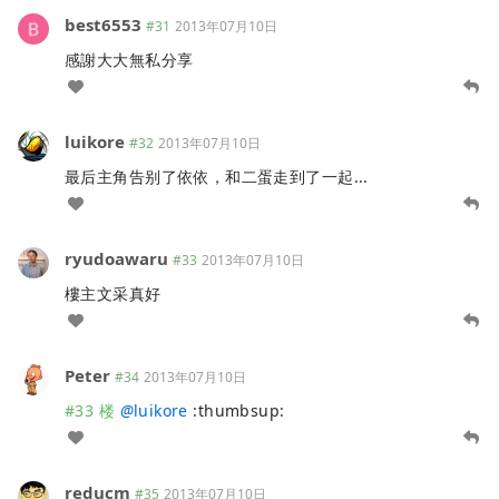
best6553
#31
2013年07月10日
感謝大大無私分享
luikore
#32
2013年07月10日
最后主角告别了依依，和二蛋走到了一起...
ryudoawaru
#33
2013年07月10日
樓主文采真好
Peter
#34
2013年07月10日
#33 楼
@
luikore
:thumbsup:
reducm
#35
2013年07月10日