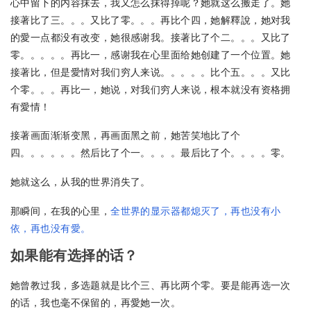
心中留下的内容抹去，我又怎么抹得掉呢？她就这么搬走了。她
接著比了三。。。又比了零。。。再比个四，她解釋說，她对我
的愛一点都没有改变，她很感谢我。接著比了个二。。。又比了
零。。。。。再比一，感谢我在心里面给她创建了一个位置。她
接著比，但是愛情对我们穷人来说。。。。。比个五。。。又比
个零。。。再比一，她说，对我们穷人来说，根本就没有资格拥
有愛情！
接著画面渐渐变黑，再画面黑之前，她苦笑地比了个
四。。。。。。然后比了个一。。。。最后比了个。。。。零。
她就这么，从我的世界消失了。
那瞬间，在我的心里，
全世界的显示器都熄灭了，再也没有小
依，再也没有愛。
如果能有选择的话？
她曾教过我，多选题就是比个三、再比两个零。要是能再选一次
的话，我也毫不保留的，再愛她一次。