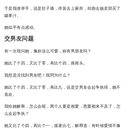
于是我便举手，说是肚子痛，佯装去上厕所，却跑去贩卖部买了
罐果汁。
她似乎有点感动。
交男友问题
有一次我问她，像妳这么可愛，妳有男朋友吗？
她比了个四，又比了零，再比个四，摇摇头。
我想是没找到男友吧！我問为什么？
她比了个四，又比了零，再比九，说是交男友会起争执得，她不
喜欢。
我给她解释，怎么会呢，两个人要是相愛，恩愛都来不及了，怎
么会起争执？
她又比了个四，再比个一，接著比七，解釋道：有时候愛情不像