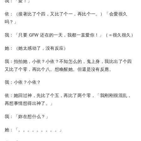
我：「愛！」
依：（接著比了个四，又比了个一，再比个一。）「会愛很久
吗？」
我：「只要 GFW 还在的一天，我都一直愛你！」（＝很久很久）
她：（她太感动了，没有反应）
我：拍拍她，小依？小依？不知怎么的，鬼上身，我比出了个四
又比了个零，再比个八。想喚醒她。但還是沒有反應。
我：小依？小依？
依：她回过神，先比了个五，再比了两个零，「我刚刚很混乱，
再想事情想得出神了。」
我：「妳在想什么？」
她：「。。。。。。。。。」