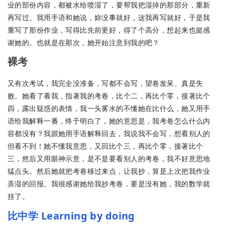
业的部份内容，都被水给喷湿了，要帮我把湿掉的那部分，重新
再写过。我用手语和她说，妳没事就好，这我再写就好，于是我
重写了那份作业，写得比先前更好，得了个高分，想起来也挺感
谢她的。也就是在那次，她开始注意到我的吧？
裸考
又有次考试，我完全没准备，写都不会写，望卷发呆、真是失
败。她看了看我，指著我的考卷，比个二，再比个零，接著比个
四，露出疑惑的表情，我一头雾水的不懂她在比什么，她又用手
语给我解释一番，终于明白了，她的意思是，我考卷怎么什么内
容都没有？我跟她用手语解释回去，我说我不会写，想看别人的
但看不到！她不懂我意思，又回比个三，再比个零，接著比个
三，然后又用眼神示意，是不是要看别人的考卷，我不好意思地
猛点头。然后她就把考卷移过来点，让我抄，算是上次把我作业
弄湿的回报。我很感谢她给我抄考卷，要是没有她，我的数学就
挂了。
比中学 Learning by doing