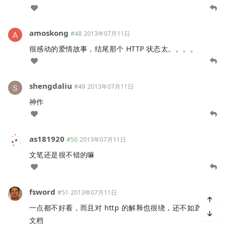
amoskong
#48
2013年07月11日
很感动的爱情故事，结尾那个 HTTP 状态太。。。。
shengdaliu
#49
2013年07月11日
神作
as181920
#50
2013年07月11日
文笔还是很不错的嘛
fsword
#51
2013年07月11日
一点都不好看，而且对 http 的解释也很绕，还不如直接看
文档