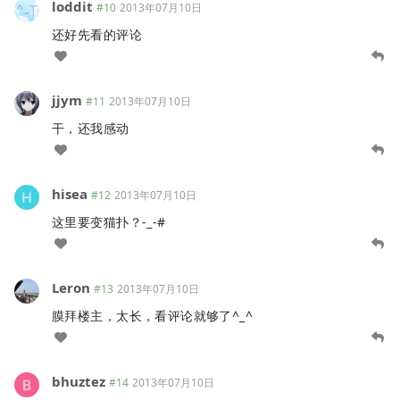
loddit
#10
2013年07月10日
还好先看的评论
jjym
#11
2013年07月10日
干，还我感动
hisea
#12
2013年07月10日
这里要变猫扑？-_-#
Leron
#13
2013年07月10日
膜拜楼主，太长，看评论就够了^_^
bhuztez
#14
2013年07月10日