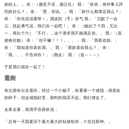
妳的人。」 依：（微笑不语，脸泛红） 我：「依依，有件事儿拜
托妳好么？」 依：「恩，你说。」 我：「妳什么都满足我么？」
依：「你先说说看呀！」调皮的（手）语气 我：「沉默了一会
儿，鼓起勇气说，我们在一起吧！」 依：（她比了个四，又比
一，再比个六）「不行」，这个请求我不能满足你。」 我：（直
接抱住她） 依：「你干嘛！！！。。。」 我：「我喜欢妳。」
依：「我知道你喜欢我。」 我：「那妳喜欢我么？」 依：
「我。。。不告诉你！」（跑走） 我：（追～～～）
于是我们就在一起了！
逛街
有次跟依出去逛街，经过一个小贩子，依看著一个戒指，很喜欢
的样子，但这戒指好贵，那时的我买不起。我们便走了。
走著走著，我用手语跟依说：
「总有一天我要买个最大最大的钻戒给你，十克拉那种。」