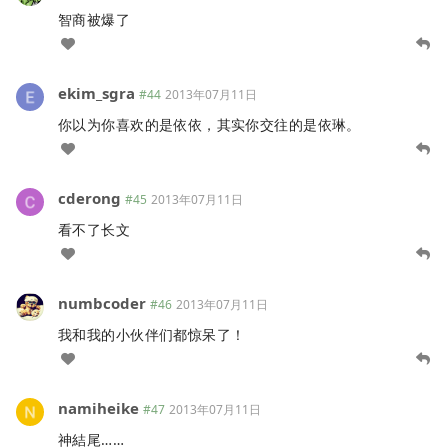
智商被爆了
ekim_sgra
#44
2013年07月11日
你以为你喜欢的是依依，其实你交往的是依琳。
cderong
#45
2013年07月11日
看不了长文
numbcoder
#46
2013年07月11日
我和我的小伙伴们都惊呆了！
namiheike
#47
2013年07月11日
神結尾……