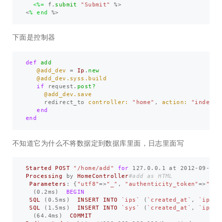
  <%=
f
.
submit
"Submit"
%>
<
% end 
%>
下面是控制器
def
add
@add_dev
=
Ip
.
new
@add_dev.syss.build
if
request
.
post?
@add_dev.save
redirect_to
controller: 
"home"
,
action: 
"index"
end
end
不知道它为什么不将数据定到数据库里面，日志里面写
Started
POST
"/home/add"
for
127.0
.
0.1
at
2012
-
09
-
11
Processing
by
HomeController
#add as HTML
Parameters
:
{
"utf8"
=>
"_"
,
"authenticity_token"
=>
"VNa
(
0.2
ms
)
BEGIN
SQL
(
0.5
ms
)
INSERT
INTO
`ips`
(
`created_at`
,
`ip_ad
SQL
(
1.5
ms
)
INSERT
INTO
`sys`
(
`created_at`
,
`ip_id
(
64.4
ms
)
COMMIT