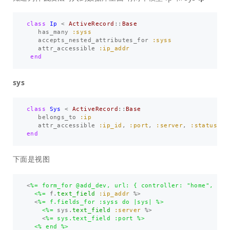
class
Ip
<
ActiveRecord
::
Base
has_many
:syss
accepts_nested_attributes_for
:syss
attr_accessible
:ip_addr
end
sys
class
Sys
<
ActiveRecord
::
Base
belongs_to
:ip
attr_accessible
:ip_id
,
:port
,
:server
,
:status
end
下面是视图
<
%= form_for @add_dev, url: { controller: "home", acti
  <%=
f
.
text_field
:ip_addr
%>
<
%= f.fields_for :syss do |sys| %>

    <%=
sys
.
text_field
:server
%>
<
%= sys.text_field :port %>

  <% end %>
