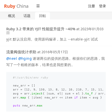
Ruby
China
注册
登录
概况
话题
回帖
Ruby 3.2 带来的 YJIT 性能提升提升 ~40%
at
2023年01月03
日
yjit 默认没启用。使用源码编译，加上 --enable-yjit 试试
流量阀值统计求助
at
2016年05月17日
@
neel
@
hging
谢谢两位的提供的思路。根据你们的思路，我
写了一个粗糙的版本，结果也是我想要的。
#!/usr/bin/env ruby
new_arr
=
[]
arr
=
[
12
,
9
,
130
,
13
,
8
,
12
,
10
,
210
,
7
,
15
,
11
,
13
]
avg
=
arr
.
inject
{
|
sum
,
el
|
sum
+
el
}.
to_f
/
arr
.
siz
arr
.
map
{
|
item
|
new_arr
<<
item
if
item
<
avg
}
puts
new_arr
.
max