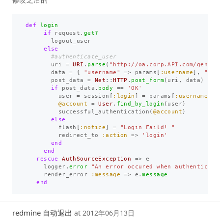
def
login
if
request
.
get?
logout_user
else
#authenticate_user
uri
=
URI
.
parse
(
"http://oa.corp.API.com/genera
data
=
{
"username"
=>
params
[
:username
],
"pas
post_data
=
Net
::
HTTP
.
post_form
(
uri
,
data
)
if
post_data
.
body
==
'OK'
user
=
session
[
:login
]
=
params
[
:username
]
@account
=
User
.
find_by_login
(
user
)
successful_authentication
(
@account
)
else
flash
[
:notice
]
=
"Login Faild! "
redirect_to
:action
=>
'login'
end
end
rescue
AuthSourceException
=>
e
logger
.
error
"An error occured when authenticati
render_error
:message
=>
e
.
message
end
redmine 自动退出
at
2012年06月13日