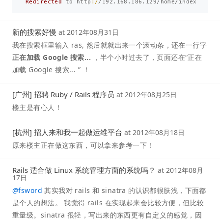
Redirected
to
http
:/
/
192.168
.
186.129
/
home
/
index
新的搜索好慢
at
2012年08月31日
我在搜索框里输入 ras, 然后就就出来一个滚动条，还在一行字
正在加载 Google 搜索...
，半个小时过去了，页面还在“正在
加载 Google 搜索... ” ！
[广州] 招聘 Ruby / Rails 程序员
at
2012年08月25日
楼主是有心人！
[杭州] 招人来和我一起做运维平台
at
2012年08月18日
原来楼主正在做这东西，可以拿来参考一下！
Rails 适合做 Linux 系统管理方面的系统吗？
at
2012年08月
17日
@
fsword
其实我对 rails 和 sinatra 的认识都很肤浅，下面都
是个人的想法。 我觉得 rails 在实现起来会比较方便，但比较
重量级。sinatra 很轻，写出来的东西更有自定义的感觉，因