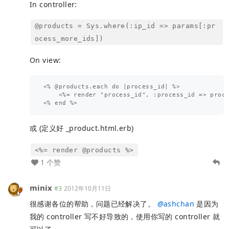
In controller:
@products = Sys.where(:ip_id => params[:pr
ocess_more_ids])
On view:
<% @products.each do |process_id| %>

    <%= render "process_id", :process_id => proce
或 (定义好 _product.html.erb)
<%= render @products %>
1 个赞
minix
#3
2012年10月11日
很感谢各位的帮助，问题已经解决了。
@
ashchan
是因为
我的 controller 写不好导致的，使用你写的 controller 就