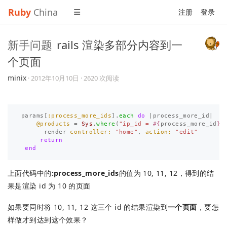
Ruby
China
注册
登录
新手问题
rails 渲染多部分内容到一
个页面
minix
·
2012年10月10日
· 2620 次阅读
params
[
:process_more_ids
].
each
do
|
process_more_id
|
@products
=
Sys
.
where
(
"ip_id = 
#{
process_more_id
}
"
render
controller: 
"home"
,
action: 
"edit"
return
end
上面代码中的
:process_more_ids
的值为 10, 11, 12，得到的结
果是渲染 id 为 10 的页面
如果要同时将 10, 11, 12 这三个 id 的结果渲染到
一个页面
，要怎
样做才到达到这个效果？